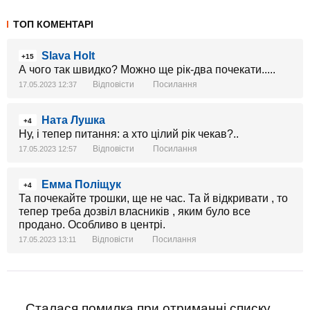
ТОП КОМЕНТАРІ
Slava Holt
+15
А чого так швидко? Можно ще рік-два почекати.....
Відповісти
Посилання
17.05.2023 12:37
Ната Лушка
+4
Ну, і тепер питання: а хто цілий рік чекав?..
Відповісти
Посилання
17.05.2023 12:57
Емма Поліщук
+4
Та почекайте трошки, ще не час. Та й відкривати , то
тепер треба дозвіл власників , яким було все
продано. Особливо в центрі.
Відповісти
Посилання
17.05.2023 13:11
Сталася помилка при отриманні списку