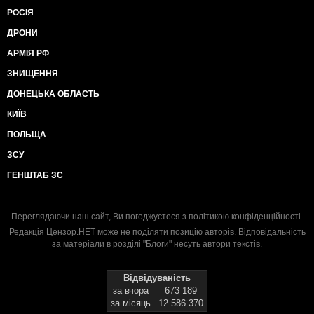
РОСІЯ
ДРОНИ
АРМІЯ РФ
ЗНИЩЕННЯ
ДОНЕЦЬКА ОБЛАСТЬ
КИЇВ
ПОЛЬЩА
ЗСУ
ГЕНШТАБ ЗС
Переглядаючи наш сайт, Ви погоджуєтеся з
політикою конфіденційності
.
Редакція Цензор.НЕТ може не поділяти позицію авторів. Відповідальність
за матеріали в розділі "Блоги" несуть автори текстів.
Відвідуваність
за вчора
673 189
за місяць
12 586 370