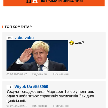
ТОП КОМЕНТАРІ
vsbu vsbu
+11
...нє?
Відповісти
Посилання
05.07.2023 07:47
Vityok Ua #553959
+9
Урсула - спадкоємиця Маргарет Течер у політиці,
одна з небагатьох справжніх захисників Західної
цивілізації.
Відповісти
Посилання
05.07.2023 07:51