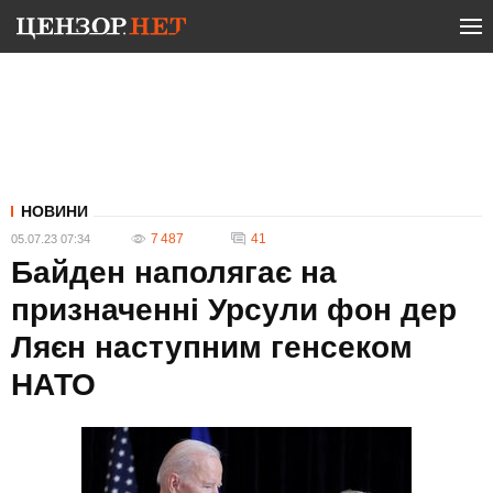
НОВИНИ
7 487
41
05.07.23 07:34
Байден наполягає на
призначенні Урсули фон дер
Ляєн наступним генсеком
НАТО