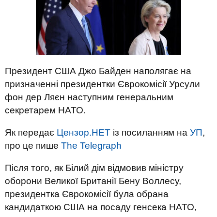
Президент США Джо Байден наполягає на
призначенні президентки Єврокомісії Урсули
фон дер Ляєн наступним генеральним
секретарем НАТО.
Як передає
Цензор.НЕТ
із посиланням на
УП
,
про це пише
The Telegraph
Після того, як Білий дім відмовив міністру
оборони Великої Британії Бену Воллесу,
президентка Єврокомісії була обрана
кандидаткою США на посаду генсека НАТО,