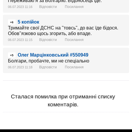
Переживаю я за Болгарію. Бідоносець їде.
Відповісти
Посилання
06.07.2023 11:16
5 копійок
+6
Тримайте свої ДСНС на "товсь", до вас їде бідося.
Обов"язково щось згорить, або впаде.
Відповісти
Посилання
06.07.2023 11:15
Олег Марцінковський #550949
+5
Болгари, пробачте, ми не спеціально
Відповісти
Посилання
06.07.2023 11:18
Сталася помилка при отриманні списку
коментарів.