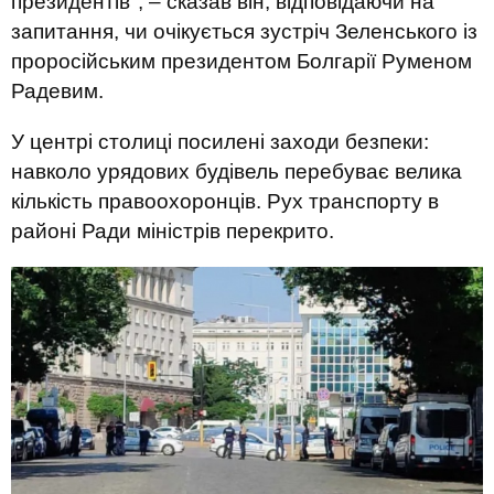
президентів", – сказав він, відповідаючи на
запитання, чи очікується зустріч Зеленського із
проросійським президентом Болгарії Руменом
Радевим.
У центрі столиці посилені заходи безпеки:
навколо урядових будівель перебуває велика
кількість правоохоронців. Рух транспорту в
районі Ради міністрів перекрито.