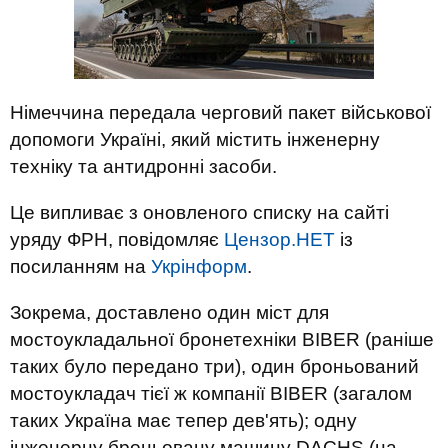
Німеччина передала черговий пакет військової
допомоги Україні, який містить інженерну
техніку та антидронні засоби.
Це випливає з оновленого списку на сайті
уряду ФРН, повідомляє
Цензор.НЕТ
із
посиланням на
Укрінформ
.
Зокрема, доставлено один міст для
мостоукладальної бронетехніки BIBER (раніше
таких було передано три), один броньований
мостоукладач тієї ж компанії BIBER (загалом
таких Україна має тепер дев'ять); одну
інженерну броньовану машину DACHS (на