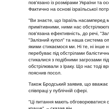
пов'язано із розмірами України та о
Фактично на основі ізраїльської пот
"Ви знаєте, що Ізраїль насамперед м
примітивними, ними нас обстрілюють
пов'язана ефективність, до речі, "За
"Залізний купол" та наша система оп
якими стикаємося ми. Ні те, ні інше 
перебуває під обстрілами балістичн
стикалися з подібними загрозами під 
обстрілювали з Іраку. Що нас тоді вря
пояснив посол.
Також Бродський заявив, що вважає
співпраці у публічній сфері.
"Ці питання мають обговорюватися сп
краще", – сказав він.