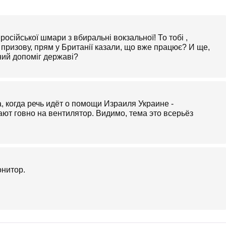
осійської шмари з вбиральні вокзальної! То тобі ,
призову, прям у Британії казали, що вже працює? И ще,
вний допоміг державі?
 когда речь идёт о помощи Израиля Украине -
т говно на вентилятор. Видимо, тема это всерьёз
онитор.