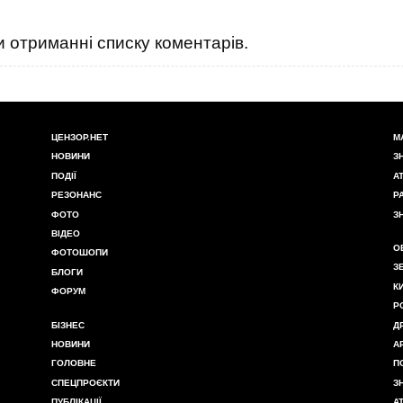
 отриманні списку коментарів.
ЦЕНЗОР.НЕТ
М
НОВИНИ
З
ПОДІЇ
А
РЕЗОНАНС
Р
ФОТО
З
ВІДЕО
О
ФОТОШОПИ
З
БЛОГИ
К
ФОРУМ
Р
БІЗНЕС
Д
НОВИНИ
А
ГОЛОВНЕ
П
СПЕЦПРОЄКТИ
З
ПУБЛІКАЦІЇ
А