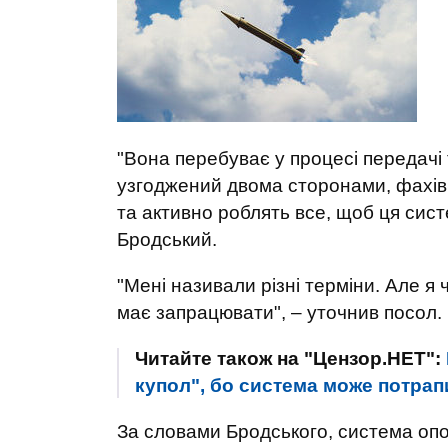
"Вона перебуває у процесі передачі 
узгоджений двома сторонами, фахівц
та активно роблять все, щоб ця сис
Бродський.
"Мені називали різні терміни. Але я 
має запрацювати", – уточнив посол.
Читайте також на "Цензор.НЕТ":
купол", бо система може потрапи
За словами Бродського, система опов