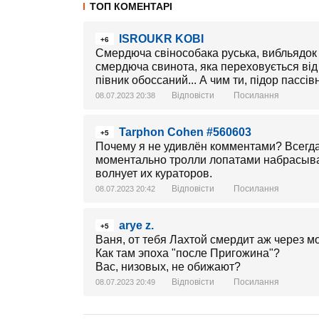
ТОП КОМЕНТАРІ
ISROUKR KOBI
+6
Смердюча свінособака руська, вибльядок р
смердюча свинота, яка переховується від 
півник обоссаний... А чим ти, підор пассі
Відповісти
Посилання
08.07.2023 20:38
Tarphon Cohen #560603
+5
Почему я не удивлён комментами? Всегда,
моментально тролли лопатами набрасываю
волнует их кураторов.
Відповісти
Посилання
08.07.2023 20:42
arye z.
+5
Ваня, от тебя Лахтой смердит аж через м
Как там эпоха "после Пригожина"?
Вас, низовых, не обижают?
Відповісти
Посилання
08.07.2023 20:49