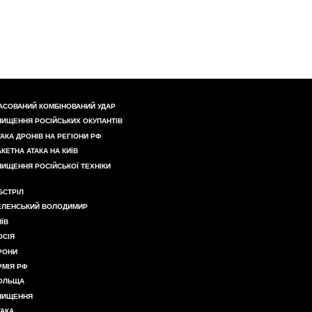
АСОВАНИЙ КОМБІНОВАНИЙ УДАР
НИЩЕННЯ РОСІЙСЬКИХ ОКУПАНТІВ
ТАКА ДРОНІВ НА РЕГІОНИ РФ
АКЕТНА АТАКА НА КИЇВ
НИЩЕННЯ РОСІЙСЬКОЇ ТЕХНІКИ
БСТРІЛ
ЕЛЕНСЬКИЙ ВОЛОДИМИР
ИЇВ
ОСІЯ
РОНИ
РМІЯ РФ
ОЛЬЩА
НИЩЕННЯ
ТАКА