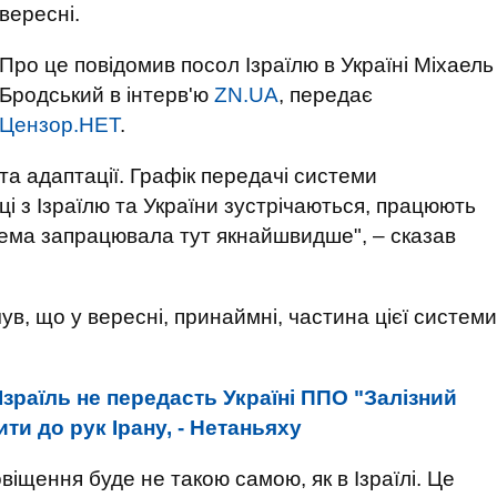
вересні.
Про це повідомив посол Ізраїлю в Україні Міхаель
Бродський в інтерв'ю
ZN.UA
, передає
Цензор.НЕТ
.
та адаптації. Графік передачі системи
і з Ізраїлю та України зустрічаються, працюють
тема запрацювала тут якнайшвидше", – сказав
чув, що у вересні, принаймні, частина цієї системи
Ізраїль не передасть Україні ППО "Залізний
ти до рук Ірану, - Нетаньяху
іщення буде не такою самою, як в Ізраїлі. Це