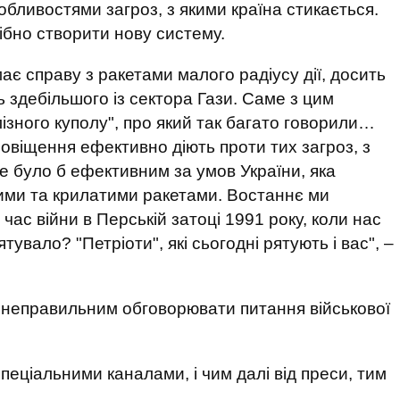
собливостями загроз, з якими країна стикається.
рібно створити нову систему.
ає справу з ракетами малого радіусу дії, досить
 здебільшого із сектора Гази. Саме з цим
лізного куполу", про який так багато говорили…
овіщення ефективно діють проти тих загроз, з
не було б ефективним за умов України, яка
ими та крилатими ракетами. Востаннє ми
час війни в Перській затоці 1991 року, коли нас
тувало? "Петріоти", які сьогодні рятують і вас", –
 неправильним обговорювати питання військової
еціальними каналами, і чим далі від преси, тим