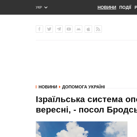
НОВИНИ
ПОДІЇ
УКР
ENG
РУС
НОВИНИ
ДОПОМОГА УКРАЇНІ
Ізраїльська система оп
вересні, - посол Бродс