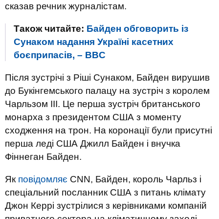
сказав речник журналістам.
Також читайте:
Байден обговорить із
Сунаком надання Україні касетних
боєприпасів, – BBC
Після зустрічі з Ріші Сунаком, Байден вирушив
до Букінгемського палацу на зустріч з королем
Чарльзом ІІІ. Це перша зустріч британського
монарха з президентом США з моменту
сходження на трон. На коронації були присутні
перша леді США Джилл Байден і внучка
Фіннеган Байден.
Як
повідомляє
CNN, Байден, король Чарльз і
спеціальний посланник США з питань клімату
Джон Керрі зустрілися з керівниками компаній
приватного сектора на кліматичному заході.