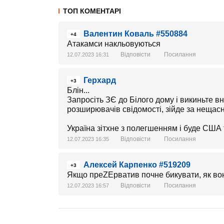
ТОП КОМЕНТАРІ
Валентин Коваль #550884
+4
Атакамси накльовуються
Відповісти
Посилання
12.07.2023 16:31
Герхард
+3
Блін...
Запросіть ЗЄ до Білого дому і викиньте в
розширювачів свідомості, зійде за нещас
Україна зітхне з полегшенням і буде США 
Відповісти
Посилання
12.07.2023 16:35
Алексей Карпенко #519209
+3
Якщо преZЕрватив почне бикувати, як во
Відповісти
Посилання
12.07.2023 16:57