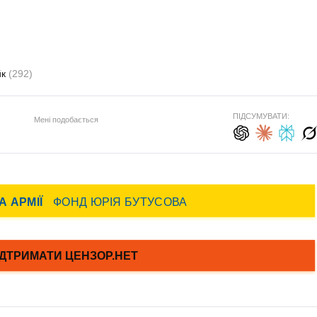
йк
(292)
ПІДСУМУВАТИ:
Мені подобається