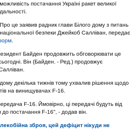
можливість постачання Україні ракет великої
дальності.
Про це заявив радник глави Білого дому з питань
національної безпеки Джейкоб Салліван, переда
форм
.
президент Байден продовжить обговорювати це
огодні. Він (Байден. - Ред.) продовжує
 Салліван.
 дому декілька тижнів тому ухвалив рішення щодо
тів на винищувачах F-16.
ередача F-16. Ймовірно, ці передачі будуть від
 до постачання F-16", - додав він.
лекобійна зброя, цей дефіцит нікуди не