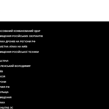
АСОВАНИЙ КОМБІНОВАНИЙ УДАР
НИЩЕННЯ РОСІЙСЬКИХ ОКУПАНТІВ
ТАКА ДРОНІВ НА РЕГІОНИ РФ
АКЕТНА АТАКА НА КИЇВ
НИЩЕННЯ РОСІЙСЬКОЇ ТЕХНІКИ
БСТРІЛ
ЕЛЕНСЬКИЙ ВОЛОДИМИР
ИЇВ
ОСІЯ
РОНИ
РМІЯ РФ
ОЛЬЩА
НИЩЕННЯ
ТАКА
ЕНШТАБ ЗС