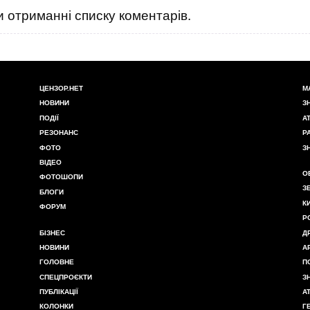
 отриманні списку коментарів.
ЦЕНЗОР.НЕТ
М
НОВИНИ
З
ПОДІЇ
А
РЕЗОНАНС
Р
ФОТО
З
ВІДЕО
О
ФОТОШОПИ
З
БЛОГИ
К
ФОРУМ
Р
БІЗНЕС
Д
НОВИНИ
А
ГОЛОВНЕ
П
СПЕЦПРОЄКТИ
З
ПУБЛІКАЦІЇ
А
КОЛОНКИ
Г