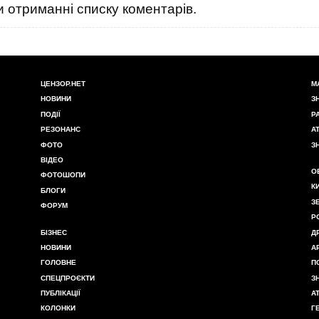
 отриманні списку коментарів.
ЦЕНЗОР.НЕТ
М
НОВИНИ
З
ПОДІЇ
Р
РЕЗОНАНС
А
ФОТО
З
ВІДЕО
О
ФОТОШОПИ
К
БЛОГИ
З
ФОРУМ
Р
БІЗНЕС
Д
НОВИНИ
А
ГОЛОВНЕ
П
СПЕЦПРОЄКТИ
З
ПУБЛІКАЦІЇ
А
КОЛОНКИ
Г