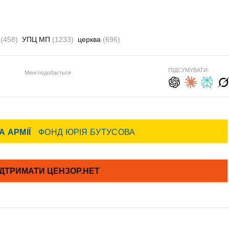
р
(458)
УПЦ МП
(1233)
церква
(696)
ПІДСУМУВАТИ:
Мені подобається