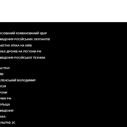
АСОВАНИЙ КОМБІНОВАНИЙ УДАР
НИЩЕННЯ РОСІЙСЬКИХ ОКУПАНТІВ
АКЕТНА АТАКА НА КИЇВ
ТАКА ДРОНІВ НА РЕГІОНИ РФ
НИЩЕННЯ РОСІЙСЬКОЇ ТЕХНІКИ
БСТРІЛ
ИЇВ
ЕЛЕНСЬКИЙ ВОЛОДИМИР
ОСІЯ
РОНИ
РМІЯ РФ
ОЛЬЩА
НИЩЕННЯ
ТАКА
ЕНШТАБ ЗС