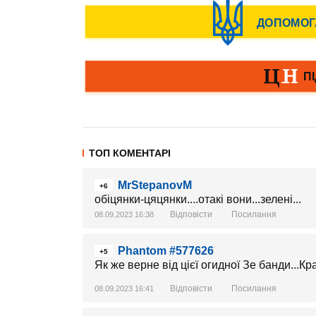
ТОП КОМЕНТАРІ
MrStepanovM
+6
обіцянки-цяцянки....отакі вони...зелені...
Відповісти
Посилання
08.09.2023 16:38
Phantom #577626
+5
Як же верне від цієї огидної Зе банди...Кр
Відповісти
Посилання
08.09.2023 16:41