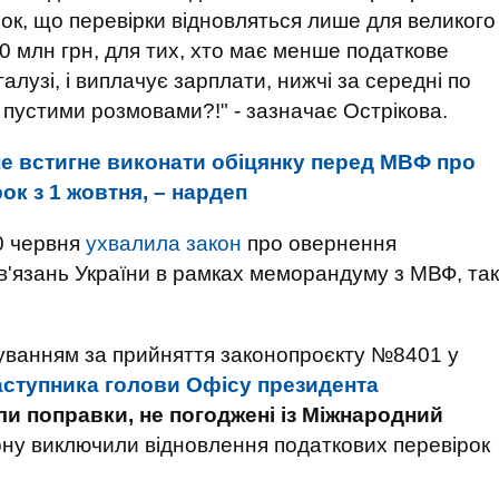
янок, що перевірки відновляться лише для великого
40 млн грн, для тих, хто має менше податкове
алузі, і виплачує зарплати, нижчі за середні по
 пустими розмовами?!" - зазначає Острікова.
не встигне виконати обіцянку перед МВФ про
к з 1 жовтня, – нардеп
0 червня
ухвалила закон
про овернення
ов'язань України в рамках меморандуму з МВФ, так
суванням за прийняття законопроєкту №8401 у
аступника голови Офісу президента
и поправки, не погоджені із Міжнародний
ону виключили відновлення податкових перевірок