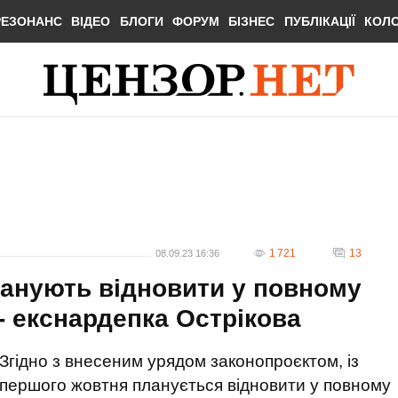
РЕЗОНАНС
ВІДЕО
БЛОГИ
ФОРУМ
БІЗНЕС
ПУБЛІКАЦІЇ
КОЛ
1 721
13
08.09.23 16:36
ланують відновити у повному
 - екснардепка Острікова
Згідно з внесеним урядом законопроєктом, із
першого жовтня планується відновити у повному