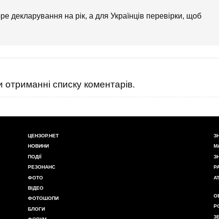
е декларування на рік, а для Українців перевірки, щоб
 отриманні списку коментарів.
ЦЕНЗОР.НЕТ
З
НОВИНИ
М
ПОДІЇ
З
РЕЗОНАНС
Р
ФОТО
А
ВІДЕО
О
ФОТОШОПИ
Р
БЛОГИ
З