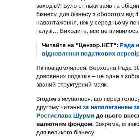
заходів?! Було стільки заяв та обіц
бізнесу, для бізнесу з оборотом від 
навантаження, ніж у середньому по г
галузі… Виходить, все це виявилось
Читайте на "Цензор.НЕТ":
Рада 
відновлення податкових перевіро
Як повідомлялося, Верховна Рада 3
довоєнних податків – це одне з зоб
званий структурний маяк.
Згодом з'ясувалося, що перед голо
другому читанні
за наполяганням з
Ростислава Шурми
до нього внесл
валютним фондом.
Зокрема, із зак
для великого бізнесу.