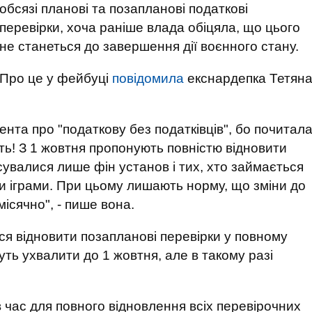
обсязі планові та позапланові податкові
перевірки, хоча раніше влада обіцяла, що цього
не станеться до завершення дії воєнного стану.
Про це у фейбуці
повідомила
екснардепка Тетян
нта про "податкову без податківців", бо почитал
ь! З 1 жовтня пропонують повністю відновити
осувалися лише фін установ і тих, хто займається
и іграми. При цьому лишають норму, що зміни до
ісячно", - пише вона.
ся відновити позапланові перевірки у повному
уть ухвалити до 1 жовтня, але в такому разі
 час для повного відновлення всіх перевірочних