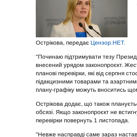
Острікова, передає
Цензор.НЕТ.
"Починаю підтримувати тезу Президе
внесений урядом законопроєкт. Жест
планові перевірки, які від серпня ст
підакцизними товарами та азартним
плану-графіку можуть вноситись щом
Острікова додає, що також плануєть
обсязі. Якщо законопроєкт не встигн
перевірки повернуть 1 листопада.
"Невже насправді саме зараз настав