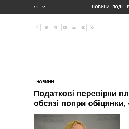
НОВИНИ
ПОДІЇ
УКР
ENG
РУС
НОВИНИ
Податкові перевірки п
обсязі попри обіцянки,