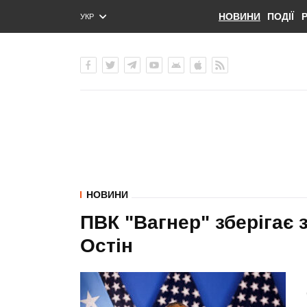
НОВИНИ
ПОДІЇ
УКР
ENG
РУС
НОВИНИ
ПВК "Вагнер" зберігає 
Остін