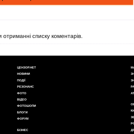
 отриманні списку коментарів.
ЦЕНЗОР.НЕТ
М
НОВИНИ
З
ПОДІЇ
З
РЕЗОНАНС
Р
ФОТО
А
ВІДЕО
О
ФОТОШОПИ
К
БЛОГИ
З
ФОРУМ
Р
БІЗНЕС
Д