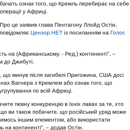
бачать ознак того, що Кремль перебирає на себе
операції у Африці.
Про це заявив глава Пентагону Ллойд Остін,
повідомляє
Цензор.НЕТ
із посиланням на
Голос
ть на (Африканському. - Ред.) континенті", –
м до Джибуті.
ь, що минув після загибелі Пригожина, США досі
инах Вагнера з Кремлем або ознак того, що
угрупування по всій Африці.
ите певну конкуренцію в їхніх лавах за те, хто
що ви також побачите, що російський уряд може
якимось іншим елементом, або використати
ль на континенті", – додав Остін.