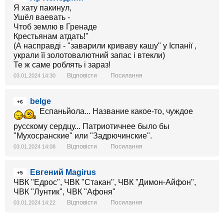
Я хату пакинул,
Ушёл ваевать -
Чтоб землю в Гренаде
Крестьянам атдать!"
(А насправді - "заварили криваву кашу" у Іспанії ,
украли її золотовалютний запас і втекли)
Те ж саме роблять і зараз!
Відповісти
Посилання
03.01.2024 14:30
belge
+6
Еспаньйола... Название какое-то, чуждое
русскому сердцу... Патриотичнее было бы
"Мухосранские" или "Задрючинские".
Відповісти
Посилання
03.01.2024 14:08
Евгений Magirus
+5
ЧВК "Едрос", ЧВК "Стакан", ЧВК "Димон-Айфон",
ЧВК "Лунтик", ЧВК "Афоня"
Відповісти
Посилання
03.01.2024 14:22