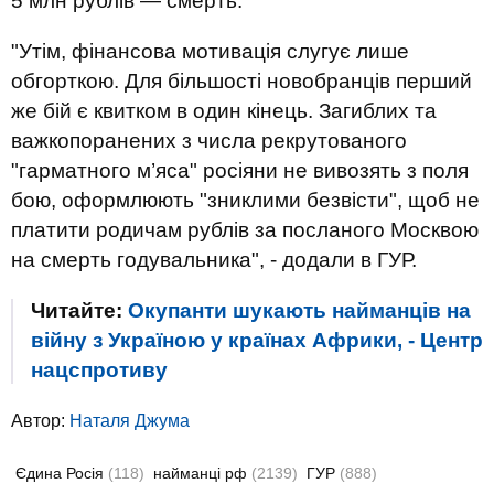
5 млн рублів ― смерть.
"Утім, фінансова мотивація слугує лише
обгорткою. Для більшості новобранців перший
же бій є квитком в один кінець. Загиблих та
важкопоранених з числа рекрутованого
"гарматного м’яса" росіяни не вивозять з поля
бою, оформлюють "зниклими безвісти", щоб не
платити родичам рублів за посланого Москвою
на смерть годувальника", - додали в ГУР.
Читайте:
Окупанти шукають найманців на
війну з Україною у країнах Африки, - Центр
нацспротиву
Автор:
Наталя Джума
Єдина Росія
(118)
найманці рф
(2139)
ГУР
(888)