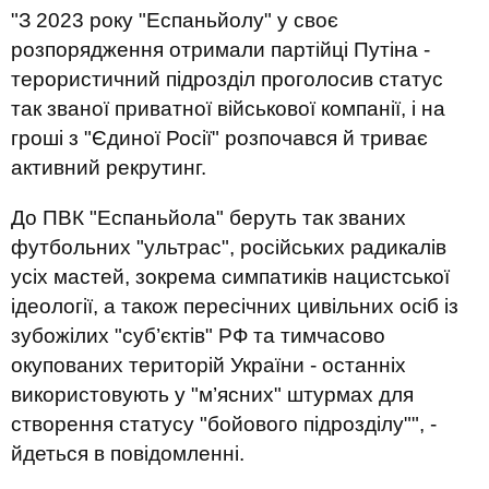
"З 2023 року "Еспаньйолу" у своє
розпорядження отримали партійці Путіна -
терористичний підрозділ проголосив статус
так званої приватної військової компанії, і на
гроші з "Єдиної Росії" розпочався й триває
активний рекрутинг.
До ПВК "Еспаньйола" беруть так званих
футбольних "ультрас", російських радикалів
усіх мастей, зокрема симпатиків нацистської
ідеології, а також пересічних цивільних осіб із
зубожілих "суб’єктів" РФ та тимчасово
окупованих територій України - останніх
використовують у "м’ясних" штурмах для
створення статусу "бойового підрозділу"", -
йдеться в повідомленні.