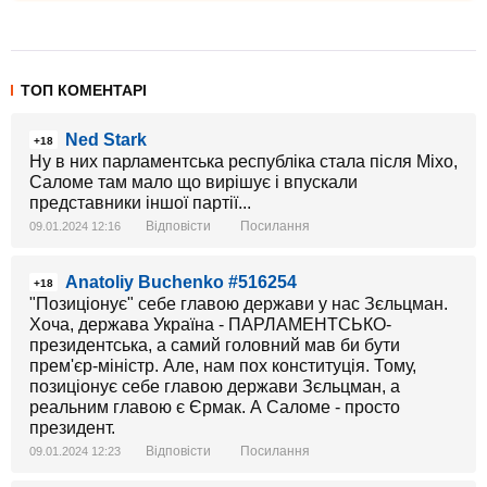
ТОП КОМЕНТАРІ
Ned Stark
+18
Ну в них парламентська республіка стала після Міхо,
Саломе там мало що вирішує і впускали
представники іншої партії...
Відповісти
Посилання
09.01.2024 12:16
Anatoliy Buchenko #516254
+18
"Позиціонує" себе главою держави у нас Зєльцман.
Хоча, держава Україна - ПАРЛАМЕНТСЬКО-
президентська, а самий головний мав би бути
прем'єр-міністр. Але, нам пох конституція. Тому,
позиціонує себе главою держави Зєльцман, а
реальним главою є Єрмак. А Саломе - просто
президент.
Відповісти
Посилання
09.01.2024 12:23