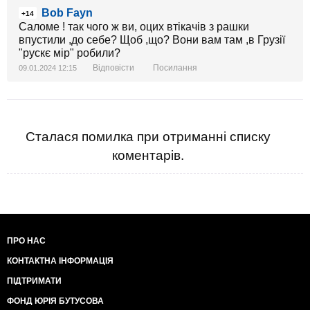
Bob Fayn
+14
Саломе ! так чого ж ви, оцих втікачів з рашки
впустили ,до себе? Щоб ,що? Вони вам там ,в Грузії
"рускє мір" робили?
Відповісти
Посилання
09.01.2024 12:15
Сталася помилка при отриманні списку
коментарів.
ПРО НАС
КОНТАКТНА ІНФОРМАЦІЯ
ПІДТРИМАТИ
ФОНД ЮРІЯ БУТУСОВА