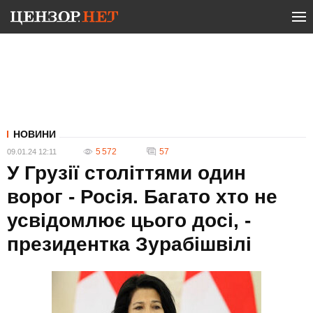
НОВИНИ
5 572
57
09.01.24 12:11
У Грузії століттями один
ворог - Росія. Багато хто не
усвідомлює цього досі, -
президентка Зурабішвілі