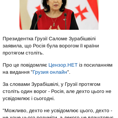
Президентка Грузії Саломе Зурабішвілі
заявила, що Росія була ворогом її країни
протягом століть.
Про це повідомляє
Цензор.НЕТ
із посиланням
на видання "
Грузия онлайн
".
За словами Зурабішвілі, у Грузії протягом
століть один ворог - Росія, але дехто цього не
усвідомлює і сьогодні.
"Можливо, дехто не усвідомлює цього, дехто -
не хоче цього розуміти, а декого це влаштовує.