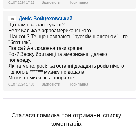
Відповісти
Посилання
01.07.2024 17:27
Деніс Войцеховський
+9
Що там взагалі стухати?
Реп? Калька з афроамериканського.
Шансон? Те, що називають "русскім шансоном" - то
"блатняк".
Попса? Англомовна таки краще.
Рок? Знову британці та американці далеко
попереду.
Як на мене, росія за останні двадцять років нічого
гідного в ******* музику не додала.
Може, помиляюсь, поправте.
Відповісти
Посилання
01.07.2024 17:36
Сталася помилка при отриманні списку
коментарів.