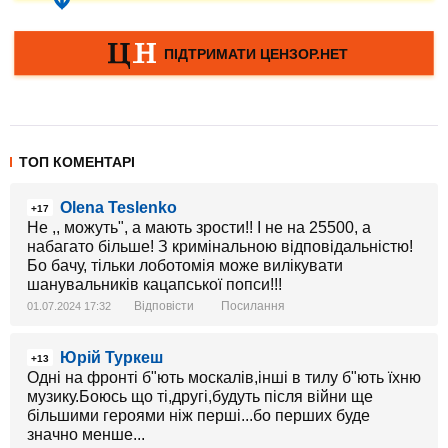
ТОП КОМЕНТАРІ
Olena Teslenko
+17
Не ,, можуть", а мають зрости!! І не на 25500, а
набагато більше! З кримінальною відповідальністю!
Бо бачу, тільки лоботомія може вилікувати
шанувальників кацапської попси!!!
Відповісти
Посилання
01.07.2024 17:32
Юрій Туркеш
+13
Одні на фронті б"ють москалів,інші в тилу б"ють їхню
музику.Боюсь що ті,другі,будуть після війни ще
більшими героями ніж перші...бо перших буде
значно менше...