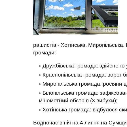
рашистів - Хотінська, Миропільська,
громади:
Дружбівська громада: здійснено 
Краснопільська громада: ворог би
Миропільська громада: росіяни вд
Білопільська громада: зафіксова
мінометний обстріл (3 вибухи);
Хотінська громада: відбулося ск
Водночас в ніч на 4 липня на Сумщ