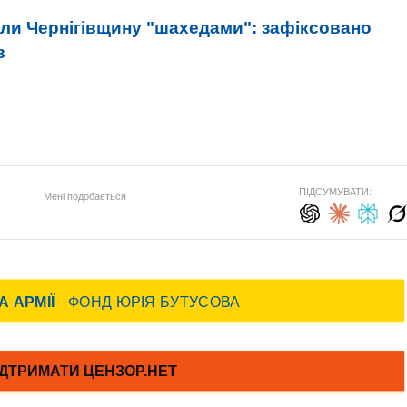
али Чернігівщину "шахедами": зафіксовано
в
ПІДСУМУВАТИ:
Мені подобається