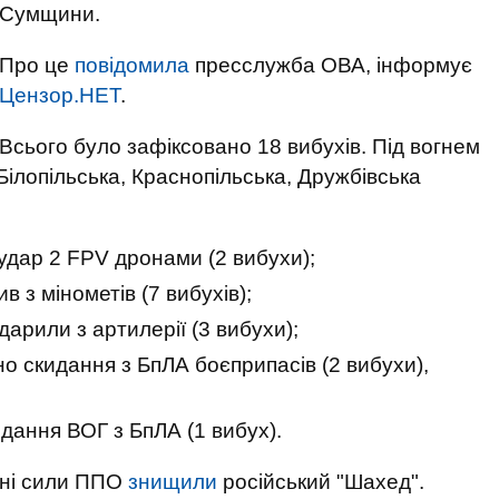
Сумщини.
Про це
повідомила
пресслужба ОВА, інформує
Цензор.НЕТ
.
Всього було зафіксовано 18 вибухів. Під вогнем
 Білопільська, Краснопільська, Дружбівська
удар 2 FPV дронами (2 вибухи);
в з мінометів (7 вибухів);
арили з артилерії (3 вибухи);
но скидання з БпЛА боєприпасів (2 вибухи),
идання ВОГ з БпЛА (1 вибух).
ині сили ППО
знищили
російський "Шахед".