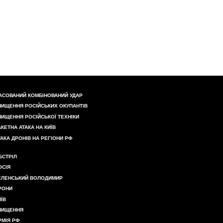
АСОВАНИЙ КОМБІНОВАНИЙ УДАР
НИЩЕННЯ РОСІЙСЬКИХ ОКУПАНТІВ
НИЩЕННЯ РОСІЙСЬКОЇ ТЕХНІКИ
АКЕТНА АТАКА НА КИЇВ
ТАКА ДРОНІВ НА РЕГІОНИ РФ
БСТРІЛ
ОСІЯ
ЕЛЕНСЬКИЙ ВОЛОДИМИР
РОНИ
ИЇВ
НИЩЕННЯ
РМІЯ РФ