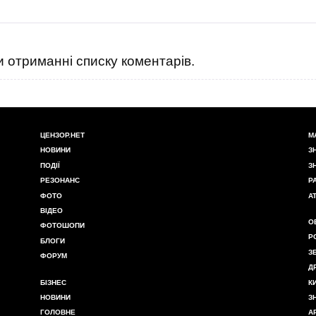
 отриманні списку коментарів.
ЦЕНЗОР.НЕТ
М
НОВИНИ
З
ПОДІЇ
З
РЕЗОНАНС
Р
ФОТО
А
ВІДЕО
О
ФОТОШОПИ
Р
БЛОГИ
З
ФОРУМ
Д
БІЗНЕС
К
НОВИНИ
З
ГОЛОВНЕ
А