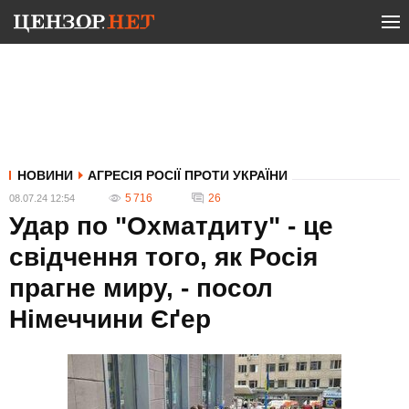
НОВИНИ
АГРЕСІЯ РОСІЇ ПРОТИ УКРАЇНИ
5 716
26
08.07.24 12:54
Удар по "Охматдиту" - це
свідчення того, як Росія
прагне миру, - посол
Німеччини Єґер