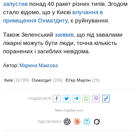
запустив
понад 40 ракет різних типів. Згодом
стало відомо, що у Києві
влучання в
приміщення Охматдиту
, є руйнування.
Також Зеленський
заявив
, що під завалами
лікарні можуть бути люди, точна кількість
поранених і загиблих невідома.
Автор:
Марина Макєєва
Київ
(16789)
Охматдит
(206)
Єґер Мартін
(29)
ПОДІЛИТИСЯ:
Мені подобається
ПІДСУМУВАТИ: