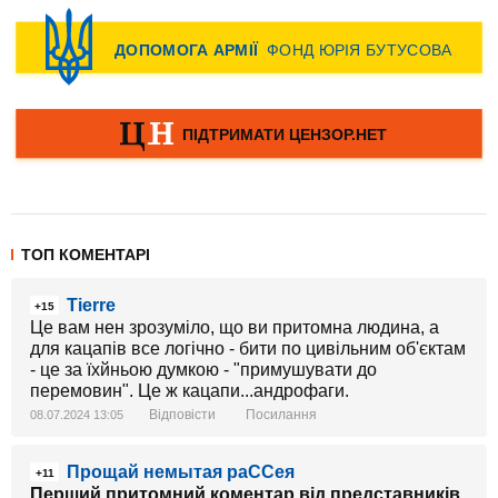
ТОП КОМЕНТАРІ
Tierre
+15
Це вам нен зрозуміло, що ви притомна людина, а
для кацапів все логічно - бити по цивільним об'єктам
- це за їхйньою думкою - "примушувати до
перемовин". Це ж кацапи...андрофаги.
Відповісти
Посилання
08.07.2024 13:05
Прощай немытая раССея
+11
Перший притомний коментар від представників