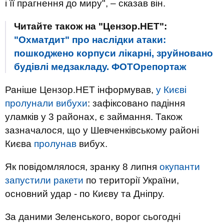
і її прагнення до миру", – сказав він.
Читайте також на "Цензор.НЕТ":
"Охматдит" про наслідки атаки:
пошкоджено корпуси лікарні, зруйновано
будівлі медзакладу. ФОТОрепортаж
Раніше Цензор.НЕТ інформував,
у Києві
пролунали вибухи
: зафіксовано падіння
уламків у 3 районах, є займання. Також
зазначалося, що у Шевченківському районі
Києва
пролунав
вибух.
Як повідомлялося, зранку 8 липня
окупанти
запустили ракети
по території України,
основний удар - по Києву та Дніпру.
За даними Зеленського, ворог сьогодні