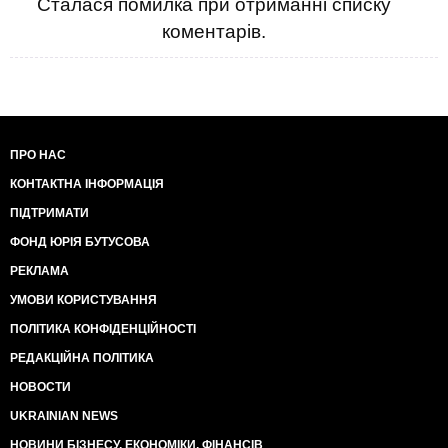
Сталася помилка при отриманні списку
ми подивимось" - заявив Зеленський Про те, що
коментарів.
мощний лідор сам собі заборонив спілкуватися з
росією, мощний лідор, мабуть, забув. І, до речі, що з
попереднім Самітом Миру? Звільнили Запорізьку
АЕС? Нагодували дітей Африки?
ПРО НАС
КОНТАКТНА ІНФОРМАЦІЯ
ПІДТРИМАТИ
ФОНД ЮРІЯ БУТУСОВА
РЕКЛАМА
УМОВИ КОРИСТУВАННЯ
ПОЛІТИКА КОНФІДЕНЦІЙНОСТІ
РЕДАКЦІЙНА ПОЛІТИКА
НОВОСТИ
UKRAINIAN NEWS
НОВИНИ БІЗНЕСУ, ЕКОНОМІКИ, ФІНАНСІВ