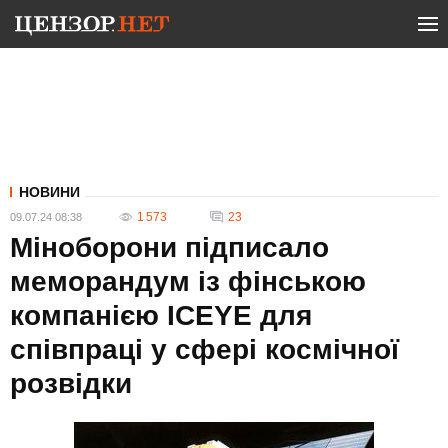
НОВИНИ
1 573
23
09.07.24 08:38
Міноборони підписало
меморандум із фінською
компанією ICEYE для
співпраці у сфері космічної
розвідки