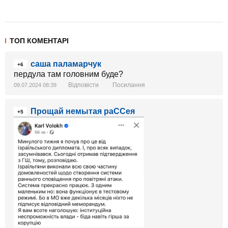
ТОП КОМЕНТАРІ
саша паламарчук
+6
пердула там головним буде?
Відповісти
Посилання
09.07.2024 08:39
Прощай немытая раССея
+5