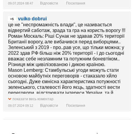
Відповісти
Посилання
09.07.2024 08:47
vuiko dobrui
+5
це не "неспромажність влади", це називається
відвертий саботаж, зрада та гра на користь ворогу !!!
Роман Москаль: Ріші Сунак не здавав 20% території
Британії ворогу, але вибачився перед виборцями..
Зеленський з 2019 - про..рав усе, що тільки можна; у
2022 здав РФ більш ніж 20% території - і до сьогодні
вважає себе незламним та потужним боневтіком..
Різниця між цивілізованою і дикою країною.
Mason Lemberg: Стамбульські угоди можуть стати
основою майбутніх переговорів - стаказало хйло
сьогодні. Дуже ємнісна характеристика потужності
зеленського, сталевості його яєць, здатності вести
переговори, відстоювати інтереси України, та й,
зрештою, ролі Зеленського в історії України. "Якщо
показати весь коментар
наступний Саміт Миру буде йти по тому плану, який
Відповісти
Посилання
09.07.2024 09:12
ми передбачаємо, а другий саміт передбачає, що
буде план з усіма пунктами того, як ми бачимо
закінчення війни…. якщо він буде готовий ми
організовуємо другий саміт миру і там повинні бути
представники російської федерації . А хто це буде