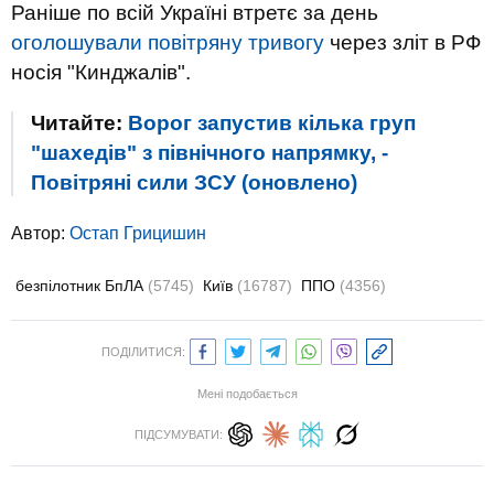
Раніше по всій Україні втретє за день
оголошували повітряну тривогу
через зліт в РФ
носія "Кинджалів".
Читайте:
Ворог запустив кілька груп
"шахедів" з північного напрямку, -
Повітряні сили ЗСУ (оновлено)
Автор:
Остап Грицишин
безпілотник БпЛА
(5745)
Київ
(16787)
ППО
(4356)
ПОДІЛИТИСЯ:
Мені подобається
ПІДСУМУВАТИ: