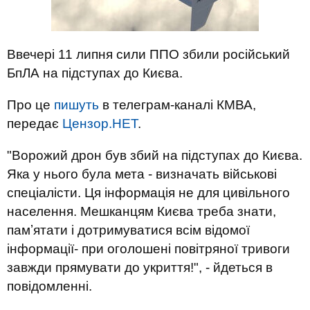
Ввечері 11 липня сили ППО збили російський
БпЛА на підступах до Києва.
Про це
пишуть
в телеграм-каналі КМВА,
передає
Цензор.НЕТ
.
"Ворожий дрон був збий на підступах до Києва.
Яка у нього була мета - визначать військові
спеціалісти. Ця інформація не для цивільного
населення. Мешканцям Києва треба знати,
памʼятати і дотримуватися всім відомої
інформації- при оголошені повітряної тривоги
завжди прямувати до укриття!", - йдеться в
повідомленні.