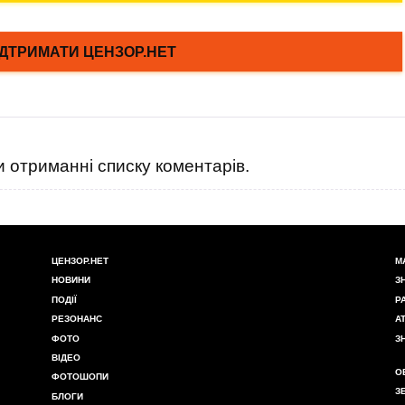
 отриманні списку коментарів.
ЦЕНЗОР.НЕТ
М
НОВИНИ
З
ПОДІЇ
Р
РЕЗОНАНС
А
ФОТО
З
ВІДЕО
О
ФОТОШОПИ
З
БЛОГИ