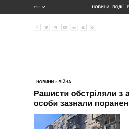
НОВИНИ
ПОДІЇ
УКР
ENG
РУС
НОВИНИ
ВІЙНА
Рашисти обстріляли з а
особи зазнали поране