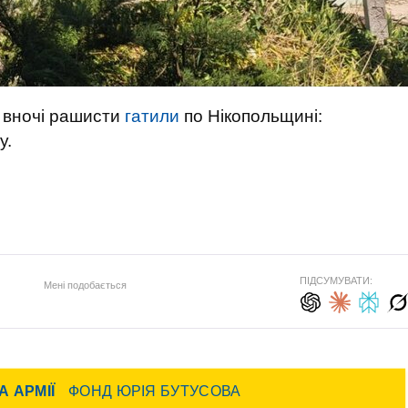
 вночі рашисти
гатили
по Нікопольщині:
у.
ПІДСУМУВАТИ:
Мені подобається