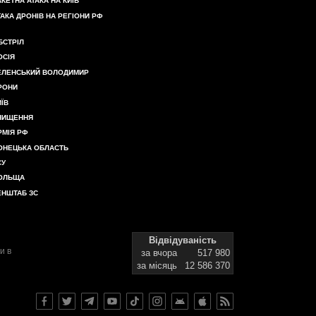
АКЕТНА АТАКА НА КИЇВ
ТАКА ДРОНІВ НА РЕГІОНИ РФ
БСТРІЛ
ОСІЯ
ЕЛЕНСЬКИЙ ВОЛОДИМИР
РОНИ
ИЇВ
НИЩЕННЯ
РМІЯ РФ
ОНЕЦЬКА ОБЛАСТЬ
СУ
ОЛЬЩА
ЕНШТАБ ЗС
Відвідуваність
и в
за вчора
517 980
за місяць
12 586 370