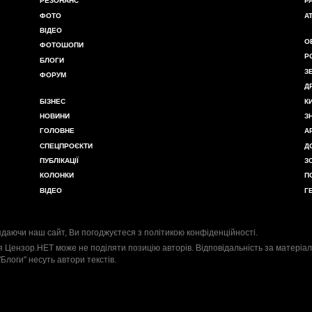
РЕЗОНАНС
Р
ФОТО
А
ВІДЕО
О
ФОТОШОПИ
Р
БЛОГИ
З
ФОРУМ
Д
БІЗНЕС
К
НОВИНИ
З
ГОЛОВНЕ
А
СПЕЦПРОЄКТИ
Д
ПУБЛІКАЦІЇ
З
КОЛОНКИ
П
ВІДЕО
Г
даючи наш сайт, Ви погоджуєтеся з
політикою конфіденційності
.
я Цензор.НЕТ може не поділяти позицію авторів. Відповідальність за матеріал
"Блоги" несуть автори текстів.