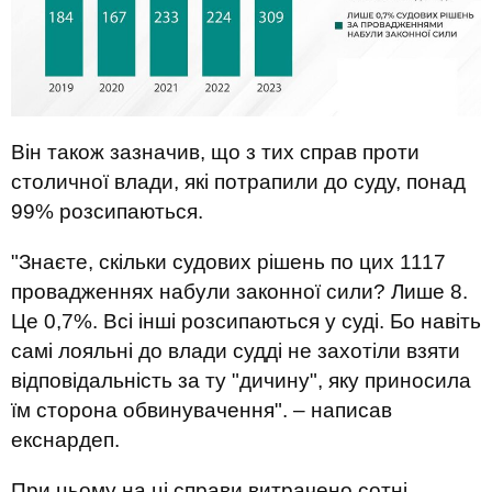
Він також зазначив, що з тих справ проти
столичної влади, які потрапили до суду, понад
99% розсипаються.
"Знаєте, скільки судових рішень по цих 1117
провадженнях набули законної сили? Лише 8.
Це 0,7%. Всі інші розсипаються у суді. Бо навіть
самі лояльні до влади судді не захотіли взяти
відповідальність за ту "дичину", яку приносила
їм сторона обвинувачення". – написав
екснардеп.
При цьому на ці справи витрачено сотні