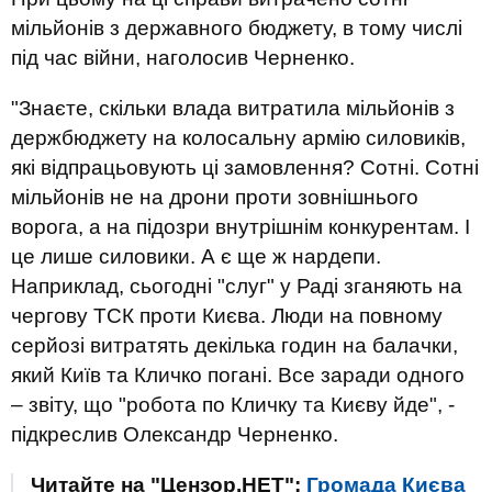
мільйонів з державного бюджету, в тому числі
під час війни, наголосив Черненко.
"Знаєте, скільки влада витратила мільйонів з
держбюджету на колосальну армію силовиків,
які відпрацьовують ці замовлення? Сотні. Сотні
мільйонів не на дрони проти зовнішнього
ворога, а на підозри внутрішнім конкурентам. І
це лише силовики. А є ще ж нардепи.
Наприклад, сьогодні "слуг" у Раді зганяють на
чергову ТСК проти Києва. Люди на повному
серйозі витратять декілька годин на балачки,
який Київ та Кличко погані. Все заради одного
– звіту, що "робота по Кличку та Києву йде", -
підкреслив Олександр Черненко.
Читайте на "Цензор.НЕТ":
Громада Києва