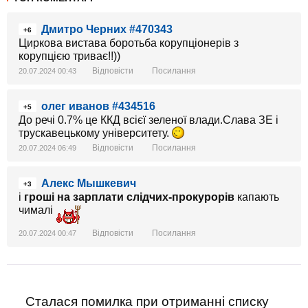
Дмитро Черних #470343
+6
Циркова вистава боротьба корупціонерів з
корупцією триває!!))
Відповісти
Посилання
20.07.2024 00:43
олег иванов #434516
+5
До речі 0.7% це ККД всієї зеленої влади.Слава ЗЕ і
трускавецькому університету.
Відповісти
Посилання
20.07.2024 06:49
Алекс Мышкевич
+3
і
гроші на зарплати слідчих-прокурорів
капають
чималі
Відповісти
Посилання
20.07.2024 00:47
Сталася помилка при отриманні списку