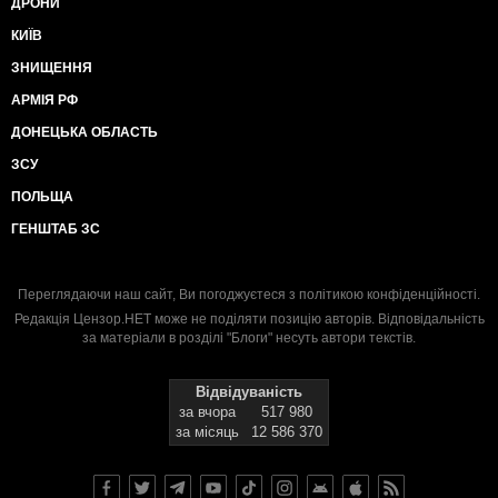
ДРОНИ
КИЇВ
ЗНИЩЕННЯ
АРМІЯ РФ
ДОНЕЦЬКА ОБЛАСТЬ
ЗСУ
ПОЛЬЩА
ГЕНШТАБ ЗС
Переглядаючи наш сайт, Ви погоджуєтеся з
політикою конфіденційності
.
Редакція Цензор.НЕТ може не поділяти позицію авторів. Відповідальність
за матеріали в розділі "Блоги" несуть автори текстів.
Відвідуваність
за вчора
517 980
за місяць
12 586 370