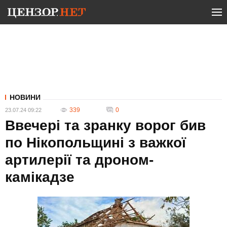
НОВИНИ
339
0
23.07.24 09:22
Ввечері та зранку ворог бив
по Нікопольщині з важкої
артилерії та дроном-
камікадзе