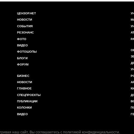
ЦЕНЗОР.НЕТ
У
НОВОСТИ
М
СОБЫТИЯ
У
РЕЗОНАНС
А
ФОТО
Р
ВИДЕО
О
ФОТОШОПЫ
З
БЛОГИ
Д
ФОРУМ
У
БИЗНЕС
Р
НОВОСТИ
А
ГЛАВНОЕ
К
СПЕЦПРОЕКТЫ
Д
ПУБЛИКАЦИИ
В
КОЛОНКИ
П
ВИДЕО
Г
ривая наш сайт, Вы соглашаетесь с
политикой конфиденциальности
.