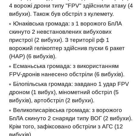
4 ворожі дрони типу "FPV" здійснили атаку (4
вибухи). Також був обстріл з кулемету.
Юнаківська громада: з 1 ворожого БпЛА
скинуто 2 невстановлених вибухових
пристрої (2 вибухи). З території рф 1
ворожий гелікоптер здійснив пуски 6 ракет
(НАР) (6 вибухів).
Есманьська громада: з використанням
FPV-дронів нанесено обстріли (6 вибухів).
Білопільська громада: завдано 1 удар FPV
дроном (1 вибух), мінометний обстріл (5
вибухів), артобстріл (2 вибухи).
Великописарівська громада: з ворожого
БпЛА скинуто 2 снаряди типу ВОГ (2 вибухи).
Крім того, зафіксовано обстріли з АГС (12
вибухів).