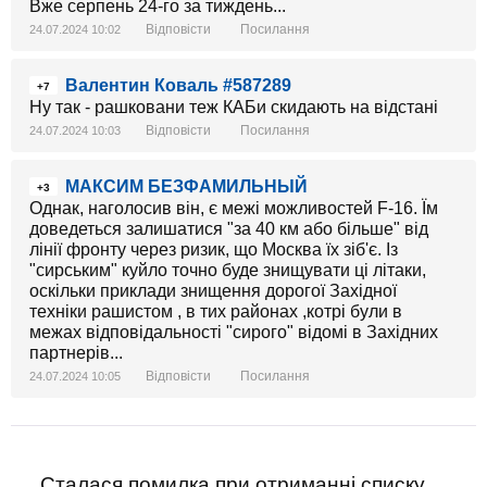
Вже серпень 24-го за тиждень...
Відповісти
Посилання
24.07.2024 10:02
Валентин Коваль #587289
+7
Ну так - рашковани теж КАБи скидають на відстані
Відповісти
Посилання
24.07.2024 10:03
МАКСИМ БЕЗФАМИЛЬНЫЙ
+3
Однак, наголосив він, є межі можливостей F-16. Їм
доведеться залишатися "за 40 км або більше" від
лінії фронту через ризик, що Москва їх зіб'є. Із
"сирським" куйло точно буде знищувати ці літаки,
оскільки приклади знищення дорогої Західної
техніки рашистом , в тих районах ,котрі були в
межах відповідальності "сирого" відомі в Західних
партнерів...
Відповісти
Посилання
24.07.2024 10:05
Сталася помилка при отриманні списку