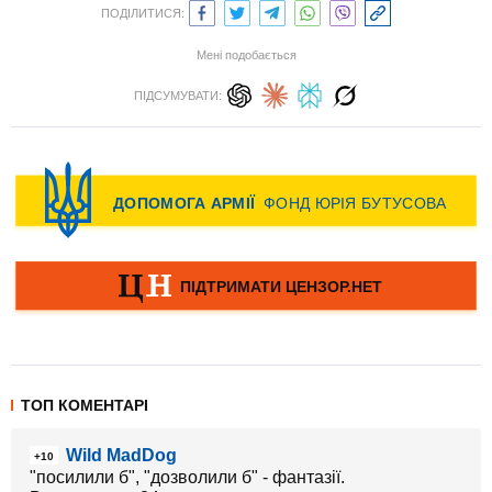
ПОДІЛИТИСЯ:
Мені подобається
ПІДСУМУВАТИ:
ТОП КОМЕНТАРІ
Wild MadDog
+10
"посилили б", "дозволили б" - фантазії.