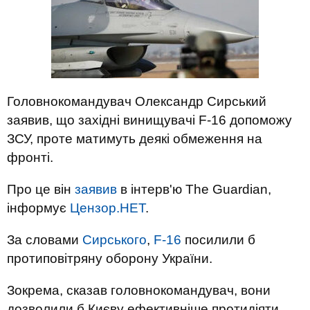
Головнокомандувач Олександр Сирський
заявив, що західні винищувачі F-16 допоможу
ЗСУ, проте матимуть деякі обмеження на
фронті.
Про це він
заявив
в інтерв'ю The Guardian,
інформує
Цензор.НЕТ
.
За словами
Сирського
,
F-16
посилили б
протиповітряну оборону України.
Зокрема, сказав головнокомандувач, вони
дозволили б Києву ефективніше протидіяти