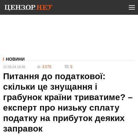
НОВИНИ
3 576
9
13.09.24 16:46
Питання до податкової:
скільки це знущання і
грабунок країни триватиме? –
експерт про низьку сплату
податку на прибуток деяких
заправок