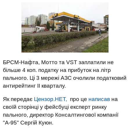
БРСМ-Нафта, Мотто та VST заплатили не
більше 4 коп. податку на прибуток на літр
пального. Ці 3 мережі АЗС очолили податковий
антирейтинг ІІ кварталу.
Як передає
Цензор.НЕТ,
про це
написав
на
своїй сторінці у фейсбуці експерт ринку
пального, директор Консалтингової компанії
"А-95" Сергій Куюн.