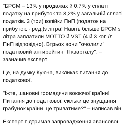
"БРСМ – 13% у продажах й 0,7% у сплаті
податку на прибуток та 3,2% у загальній сплаті
податків. 3 (три) копійки ПнП (податок на
прибуток, - ред.)з літра! Навіть більше БРСМ з
літра заплатили МОТТО й VST (4 й 3 коп./л
ПнП відповідно). Втрьох вони "очолили"
податковий антирейтинг ІІ кварталу", –
зазначив експерт.
Це, на думку Куюна, викликає питання до
податкової.
"Їжте, шановні громадяни воюючої країни!
Питання до податкової: скільки це знущання і
грабунок країни ще триватиме?" – написав він.
Експерт підтримав запровадження авансової