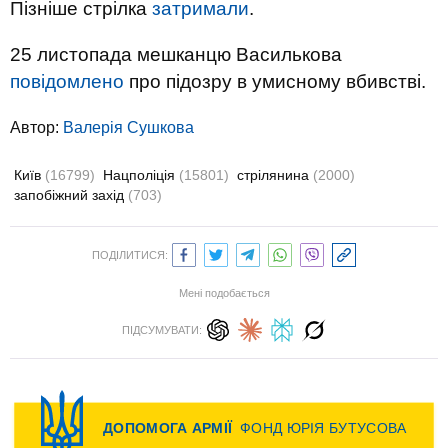
Пізніше стрілка
затримали
.
25 листопада мешканцю Василькова
повідомлено
про підозру в умисному вбивстві.
Автор:
Валерiя Сушкова
Київ
(16799)
Нацполіція
(15801)
стрілянина
(2000)
запобіжний захід
(703)
ПОДІЛИТИСЯ:
Мені подобається
ПІДСУМУВАТИ: