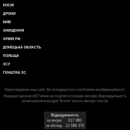
РОСІЯ
ДРОНИ
КИЇВ
ЗНИЩЕННЯ
АРМІЯ РФ
ДОНЕЦЬКА ОБЛАСТЬ
ПОЛЬЩА
ЗСУ
ГЕНШТАБ ЗС
Переглядаючи наш сайт, Ви погоджуєтеся з
політикою конфіденційності
.
Редакція Цензор.НЕТ може не поділяти позицію авторів. Відповідальність
за матеріали в розділі "Блоги" несуть автори текстів.
Відвідуваність
за вчора
517 980
за місяць
12 586 370