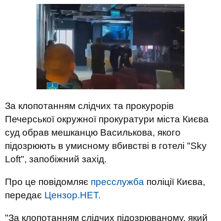
За клопотанням слідчих та прокурорів
Печерської окружної прокуратури міста Києва
суд обрав мешканцю Василькова, якого
підозрюють в умисному вбивстві в готелі "Sky
Loft", запобіжний захід.
Про це повідомляє
пресслужба
поліції Києва,
передає
Цензор.НЕТ.
"За клопотанням слідчих підозрюваному, який