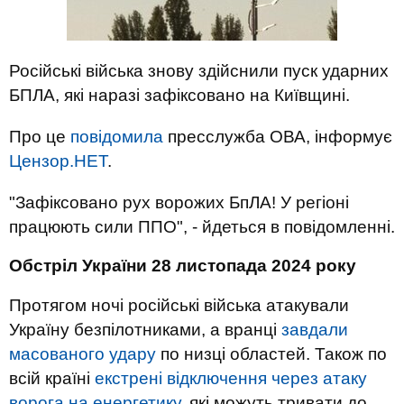
Російські війська знову здійснили пуск ударних
БПЛА, які наразі зафіксовано на Київщині.
Про це
повідомила
пресслужба ОВА, інформує
Цензор.НЕТ
.
"Зафіксовано рух ворожих БпЛА! У регіоні
працюють сили ППО", - йдеться в повідомленні.
Обстріл України 28 листопада 2024 року
Протягом ночі російські війська атакували
Україну безпілотниками, а вранці
завдали
масованого удару
по низці областей. Також по
всій країні
екстрені відключення через атаку
ворога на енергетику,
які можуть тривати до