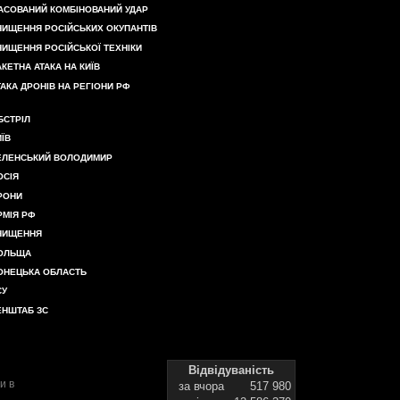
АСОВАНИЙ КОМБІНОВАНИЙ УДАР
НИЩЕННЯ РОСІЙСЬКИХ ОКУПАНТІВ
НИЩЕННЯ РОСІЙСЬКОЇ ТЕХНІКИ
АКЕТНА АТАКА НА КИЇВ
ТАКА ДРОНІВ НА РЕГІОНИ РФ
БСТРІЛ
ИЇВ
ЕЛЕНСЬКИЙ ВОЛОДИМИР
ОСІЯ
РОНИ
РМІЯ РФ
НИЩЕННЯ
ОЛЬЩА
ОНЕЦЬКА ОБЛАСТЬ
СУ
ЕНШТАБ ЗС
Відвідуваність
и в
за вчора
517 980