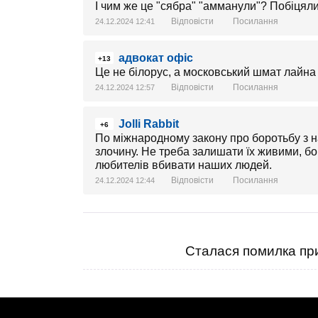
І чим же це "сябра" "амманули"? Побіцяли
Відповісти
Посилання
24.12.2024 12:41
адвокат офіс
+13
Це не білорус, а московський шмат лайна
Відповісти
Посилання
24.12.2024 12:57
Jolli Rabbit
+6
По міжнародному закону про боротьбу з н
злочину. Не треба залишати їх живими, бо
любителів вбивати наших людей.
Відповісти
Посилання
24.12.2024 12:44
Сталася помилка при