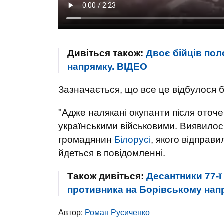
Дивіться також:
Двоє бійців пол
напрямку. ВIДЕО
Зазначається, що все це відбулося б
"Адже налякані окупанти після оточ
українськими військовими. Виявилос
громадянин
Білорусі
, якого відправ
йдеться в повідомленні.
Також дивіться:
Десантники 77-ї
противника на Борівському нап
Автор:
Роман Русиченко