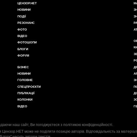
ЦЕНЗОР.НЕТ
М
НОВИНИ
З
ПОДІЇ
З
РЕЗОНАНС
Р
ФОТО
А
ВІДЕО
О
ФОТОШОПИ
К
БЛОГИ
З
ФОРУМ
Р
БІЗНЕС
Д
НОВИНИ
А
ГОЛОВНЕ
З
СПЕЦПРОЄКТИ
П
ПУБЛІКАЦІЇ
Д
КОЛОНКИ
З
ВІДЕО
Г
даючи наш сайт, Ви погоджуєтеся з
політикою конфіденційності
.
я Цензор.НЕТ може не поділяти позицію авторів. Відповідальність за матеріал
"Блоги" несуть автори текстів.