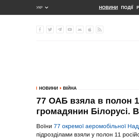
НОВИНИ
ПОДІЇ
УКР
ENG
РУС
НОВИНИ
ВІЙНА
77 ОАБ взяла в полон 1
громадянин Білорусі. 
Воїни
77 окремої аеромобільної Над
підрозділами взяли у полон 11 росій