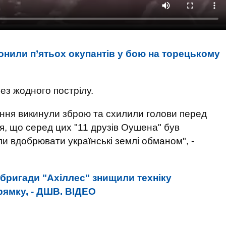
онили п’ятьох окупантів у бою на торецькому
ез жодного пострілу.
ення викинули зброю та схилили голови перед
я, що серед цих "11 друзів Оушена" був
или вдобрювати українські землі обманом", -
 бригади "Ахіллес" знищили техніку
рямку, - ДШВ. ВIДЕО