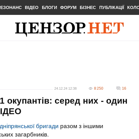
РЕЗОНАНС
ВІДЕО
БЛОГИ
ФОРУМ
БІЗНЕС
ПУБЛІКАЦІЇ
КОЛ
8 250
16
24.12.24 12:38
1 окупантів: серед них - один
ВIДЕО
дніпрянської бригади
разом з іншими
ських загарбників.