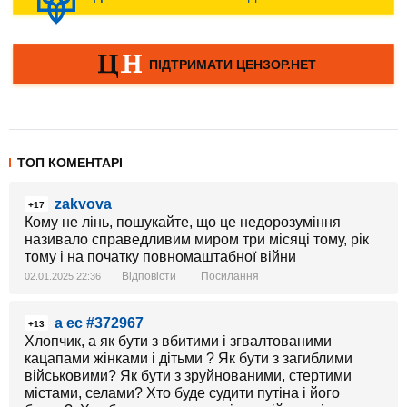
ТОП КОМЕНТАРІ
zakvova
+17
Кому не лінь, пошукайте, що це недорозуміння
називало справедливим миром три місяці тому, рік
тому і на початку повномаштабної війни
Відповісти
Посилання
02.01.2025 22:36
а ес #372967
+13
Хлопчик, а як бути з вбитими і згвалтованими
кацапами жінками і дітьми ? Як бути з загиблими
військовими? Як бути з зруйнованими, стертими
містами, селами? Хто буде судити путіна і його