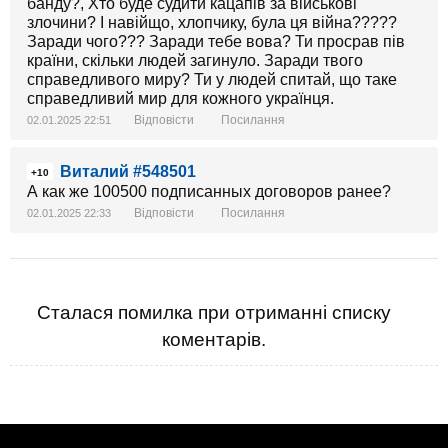
банду?, Хто буде судити кацапів за військові
злочини? І навійщо, хлопчику, була ця війна?????
Заради чого??? Заради тебе вова? Ти просрав пів
країни, скільки людей загинуло. Заради твого
справедливого миру? Ти у людей спитай, що таке
справедливий мир для кожного українця.
Відповісти
Посилання
02.01.2025 22:51
Виталий #548501
+10
А как же 100500 подписанных договоров ранее?
Відповісти
Посилання
02.01.2025 22:33
Сталася помилка при отриманні списку
коментарів.