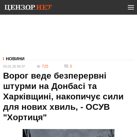
НОВИНИ
725
3
03.01.25 09:37
Ворог веде безперервні
штурми на Донбасі та
Харківщині, накопичує сили
для нових хвиль, - ОСУВ
"Хортиця"