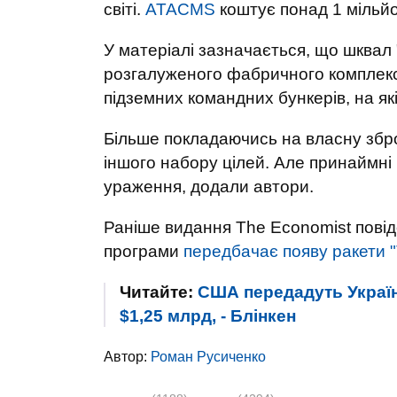
світі.
ATACMS
коштує понад 1 мільйон
У матеріалі зазначається, що шквал
розгалуженого фабричного комплекс
підземних командних бункерів, на які
Більше покладаючись на власну збро
іншого набору цілей. Але принаймн
ураження, додали автори.
Раніше видання The Economist повідо
програми
передбачає появу ракети "
Читайте:
США передадуть Україні
$1,25 млрд, - Блінкен
Автор:
Роман Русиченко