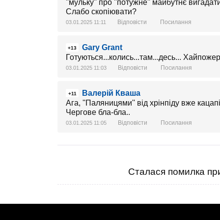
''мульку'' про ''потужне'' майбутнє вигадат
Слабо скопіювати?
Відповісти
Посилання
03.01.2025 11:11
Gary Grant
+13
Готуються...колись...там...десь... Хайпожер
Відповісти
Посилання
03.01.2025 11:03
Валерій Кваша
+11
Ага, ''Паляницями'' від хрінпіду вже кацап
Чергове бла-бла..
Відповісти
Посилання
03.01.2025 11:05
Сталася помилка при