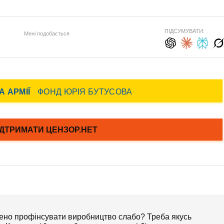
ПІДСУМУВАТИ:
Мені подобається
рено профінсувати виробництво слабо? Треба якусь