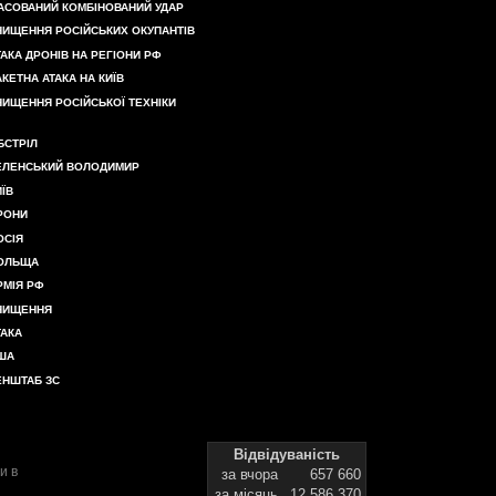
АСОВАНИЙ КОМБІНОВАНИЙ УДАР
НИЩЕННЯ РОСІЙСЬКИХ ОКУПАНТІВ
ТАКА ДРОНІВ НА РЕГІОНИ РФ
АКЕТНА АТАКА НА КИЇВ
НИЩЕННЯ РОСІЙСЬКОЇ ТЕХНІКИ
БСТРІЛ
ЕЛЕНСЬКИЙ ВОЛОДИМИР
ИЇВ
РОНИ
ОСІЯ
ОЛЬЩА
РМІЯ РФ
НИЩЕННЯ
ТАКА
ША
ЕНШТАБ ЗС
Відвідуваність
и в
за вчора
657 660
за місяць
12 586 370