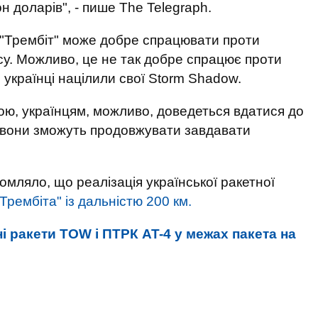
 доларів", - пише The Telegraph.
 "Трембіт" може добре спрацювати проти
у. Можливо, це не так добре спрацює проти
 українці націлили свої Storm Shadow.
ю, українцям, можливо, доведеться вдатися до
і вони зможуть продовжувати завдавати
мляло, що реалізація української ракетної
Трембіта" із дальністю 200 км.
 ракети TOW і ПТРК AT-4 у межах пакета на