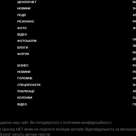
ЦЕНЗОР.НЕТ
М
НОВИНИ
З
ПОДІЇ
А
РЕЗОНАНС
Р
ФОТО
З
ВІДЕО
О
ФОТОШОПИ
З
БЛОГИ
К
ФОРУМ
Д
БІЗНЕС
Р
НОВИНИ
П
ГОЛОВНЕ
А
СПЕЦПРОЄКТИ
З
ПУБЛІКАЦІЇ
А
КОЛОНКИ
С
ВІДЕО
Г
даючи наш сайт, Ви погоджуєтеся з
політикою конфіденційності
.
я Цензор.НЕТ може не поділяти позицію авторів. Відповідальність за матеріал
"Блоги" несуть автори текстів.