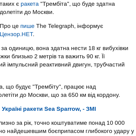
таких є
ракета
"Трембіта", що буде здатна
долетіти до Москви.
Про це
пише
The Telegraph, інформує
Цензор.НЕТ
.
. за одиницю, вона здатна нести 18 кг вибухівки
ки близько 2 метрів та важить 90 кг. Її
ий імпульсний реактивний двигун, трубчастий
а, що будує "Трембіту", працює над
летіти до Москви, що за 650 км від кордону.
Україні ракети Sea Sparrow, - ЗМІ
близно за рік, точно коштуватиме понад 10 000
ійно найдешевшим боєприпасом глибокого удару у