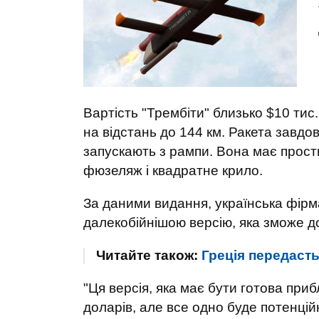
Вартість "Трембіти" близько $10 тис
на відстань до 144 км. Ракета завдовж
запускають з рампи. Вона має прост
фюзеляж і квадратне крило.
За даними видання, українська фірм
далекобійнішою версію, яка зможе до
Читайте також:
Греція передасть 
"Ця версія, яка має бути готова при
доларів, але все одно буде потенц