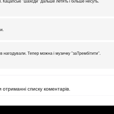
и. Кацапські ''шахєди'' дальше летять і більше несуть.
и.
ів нагодували. Тепер можна і музичку ''заТрембітити''.
 отриманні списку коментарів.