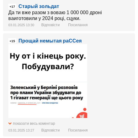
Старый зольдат
+17
Да ти вже разом з воваю 1 000 000 дроні
ваиготовили у 2024 році, сцуки.
Відповісти
Посилання
03.01.2025 13:30
Прощай немытая раССея
+15
показати весь коментар
Відповісти
Посилання
03.01.2025 13:27