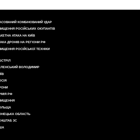
АСОВАНИЙ КОМБІНОВАНИЙ УДАР
НИЩЕННЯ РОСІЙСЬКИХ ОКУПАНТІВ
АКЕТНА АТАКА НА КИЇВ
ТАКА ДРОНІВ НА РЕГІОНИ РФ
НИЩЕННЯ РОСІЙСЬКОЇ ТЕХНІКИ
БСТРІЛ
ЕЛЕНСЬКИЙ ВОЛОДИМИР
ИЇВ
ОСІЯ
РОНИ
РМІЯ РФ
НИЩЕННЯ
ОЛЬЩА
ОНЕЦЬКА ОБЛАСТЬ
ЕНШТАБ ЗС
ША