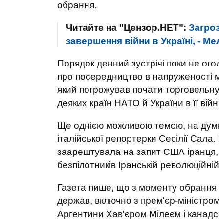
обрання.
Читайте на "Цензор.НЕТ":
Загроз
завершення війни в Україні, - Ме
Порядок денний зустрічі поки не ог
про посередництво в напруженості 
який погрожував почати торговельну
деяких країн НАТО й України в її війні
Ще однією можливою темою, на думку
італійської репортерки Сесілії Сала. 
заарештувала на запит США іранця, 
безпілотників Іранській революційній 
Газета пише, що з моменту обрання 
держав, включно з прем'єр-міністр
Аргентини Хав'єром Мілеєм і канадс