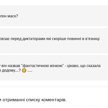
ілон маск?
повзає перед диктаторами які скоріше повинні в в'язниці
ку він назвав "фантастичною жінкою" - цікаво, що сказала
 додому....?
.....
 отриманні списку коментарів.