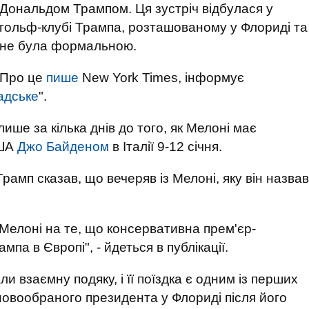
Дональдом Трампом. Ця зустріч відбулася у
гольф-клубі Трампа, розташованому у Флориді та
не була формальною.
Про це
пише
New York Times, інформує
адське
".
ише за кілька днів до того, як Мелоні має
США
Джо Байденом
в Італії 9-12 січня.
рамп сказав, що вечеряв із Мелоні, яку він назвав
 Мелоні на те, що консервативна прем'єр-
мпа в Європі", - йдеться в публікації.
 взаємну подяку, і її поїздка є одним із перших
 новообраного президента у Флориді після його