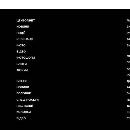
ЦЕНЗОР.НЕТ
М
НОВИНИ
З
ПОДІЇ
Р
РЕЗОНАНС
А
ФОТО
З
ВІДЕО
О
ФОТОШОПИ
З
БЛОГИ
К
ФОРУМ
Р
БІЗНЕС
Д
НОВИНИ
А
ГОЛОВНЕ
З
СПЕЦПРОЄКТИ
П
ПУБЛІКАЦІЇ
Д
КОЛОНКИ
Г
ВІДЕО
С