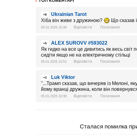
ТОП КОМЕНТАРІ
Ukrainian Tarot
+8
Хіба він живе з дружиною?
Що сказав 
Відповісти
Посилання
05.01.2025 10:46
ALEX SUROVV #593022
+5
Як гидко на все це дивитись як весь світ 
сидіти якщо не на електричному стільці
Відповісти
Посилання
05.01.2025 10:52
Luk Viktor
+3
"...Трамп сказав, що вечеряв із Мелоні, я
йому вранці дружина, коли він повернувся
Відповісти
Посилання
05.01.2025 10:38
Сталася помилка при