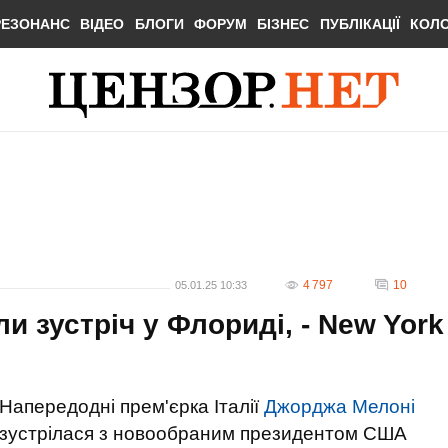
РЕЗОНАНС
ВІДЕО
БЛОГИ
ФОРУМ
БІЗНЕС
ПУБЛІКАЦІЇ
КОЛ
4 797
10
05.01.25 10:33
и зустріч у Флориді, - New York
Напередодні прем'єрка Італії
Джорджа Мелоні
зустрілася з новообраним президентом США