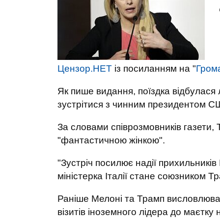
Цензор.НЕТ
із посиланням на "
Гром
Як пише видання, поїздка відбулася л
зустрітися з чинним президентом 
За словами співрозмовників газети, Т
"фантастичною жінкою".
"Зустріч посилює надії прихильників
міністерка Італії стане союзником Тра
Раніше Мелоні та Трамп висловлювали
візитів іноземного лідера до маєтку