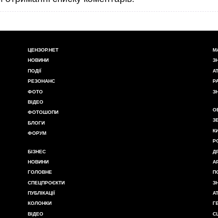
ЦЕНЗОР.НЕТ
М
НОВИНИ
З
ПОДІЇ
А
РЕЗОНАНС
Р
ФОТО
З
ВІДЕО
О
ФОТОШОПИ
З
БЛОГИ
К
ФОРУМ
Р
БІЗНЕС
Д
НОВИНИ
А
ГОЛОВНЕ
П
СПЕЦПРОЄКТИ
З
ПУБЛІКАЦІЇ
А
КОЛОНКИ
Г
ВІДЕО
С