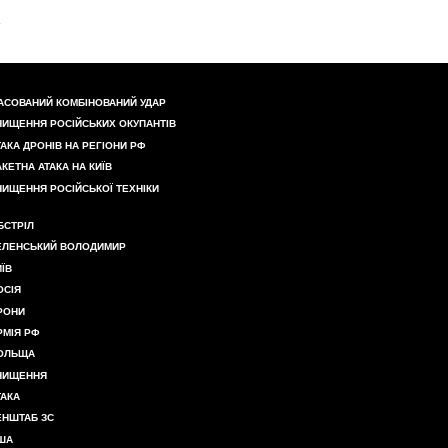
АСОВАНИЙ КОМБІНОВАНИЙ УДАР
НИЩЕННЯ РОСІЙСЬКИХ ОКУПАНТІВ
ТАКА ДРОНІВ НА РЕГІОНИ РФ
АКЕТНА АТАКА НА КИЇВ
НИЩЕННЯ РОСІЙСЬКОЇ ТЕХНІКИ
БСТРІЛ
ЕЛЕНСЬКИЙ ВОЛОДИМИР
ИЇВ
ОСІЯ
РОНИ
РМІЯ РФ
ОЛЬЩА
НИЩЕННЯ
ТАКА
ЕНШТАБ ЗС
ША