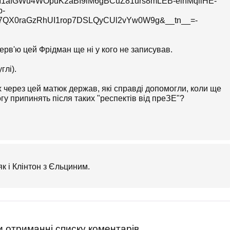
37M1afGWu4WOpuK2aBI9iM6gBCuZ81urs8mLEB-einMqiiHE-
b-
7QX0raGzRhUI1rop7DSLQyCUl2vYw0W9g&__tn__=-
ерв'ю цей Фрідман ще ні у кого не записував.
глі).
х через цей матюк держав, які справді допомогли, коли ще
гу припинять після таких "респектів від преЗЕ"?
більності психіки Володимира Олександровича... потрібна
як і Клінтон з Єльциним.
 отриманні списку коментарів.