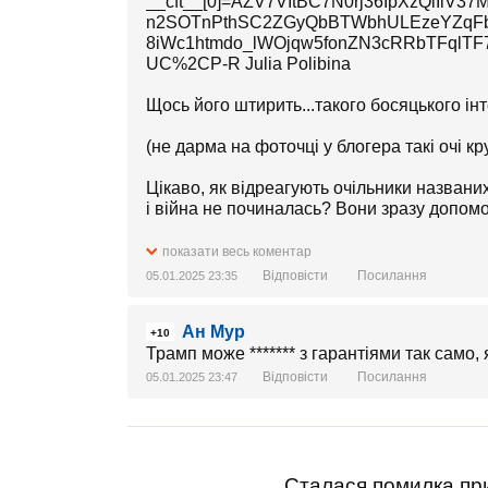
__cft__[0]=AZV7VItBC7N0rj36IpXzQiIiV
n2SOTnPthSC2ZGyQbBTWbhULEzeYZqF
8iWc1htmdo_lWOjqw5fonZN3cRRbTFqlTF
UC%2CP-R Julia Polibina
Щось його штирить...такого босяцького інт
(не дарма на фоточці у блогера такі очі кру
Цікаво, як відреагують очільники названи
і війна не починалась? Вони зразу допомо
Ну...тут вже є підстави сумніватися у ста
показати весь коментар
термінова допомога професійних лікарів!
Відповісти
Посилання
05.01.2025 23:35
Ан Мур
+10
Трамп може ******* з гарантіями так само, 
Відповісти
Посилання
05.01.2025 23:47
Сталася помилка при