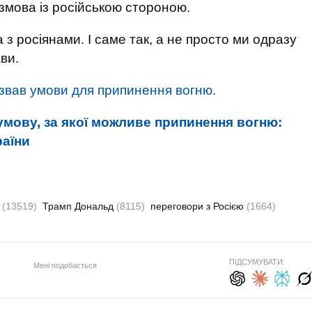
озмова із російською стороною.
 з росіянами. І саме так, а не просто ми одразу
ави.
звав умови для припинення вогню.
умову, за якої можливе припинення вогню:
раїни
р
(13519)
Трамп Дональд
(8115)
переговори з Росією
(1664)
ПІДСУМУВАТИ:
Мені подобається