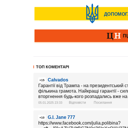
ТОП КОМЕНТАРІ
Calvados
+15
Гарантії від Трампа - на президентський с
фількина грамота. Найкращі гарантії - сил
вторгнення будь-кого розпадались вже на 
Відповісти
Посилання
05.01.2025 23:33
G.I. Jane 777
+10
https://www.facebook.com/julia.polibina?