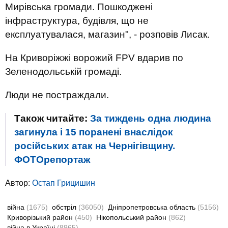
Мирівська громади. Пошкоджені
інфраструктура, будівля, що не
експлуатувалася, магазин", - розповів Лисак.
На Криворіжжі ворожий FPV вдарив по
Зеленодольській громаді.
Люди не постраждали.
Також читайте:
За тиждень одна людина
загинула і 15 поранені внаслідок
російських атак на Чернігівщину.
ФОТОрепортаж
Автор:
Остап Грицишин
війна
(1675)
обстріл
(36050)
Дніпропетровська область
(5156)
Криворізький район
(450)
Нікопольський район
(862)
війна в Україні
(8965)