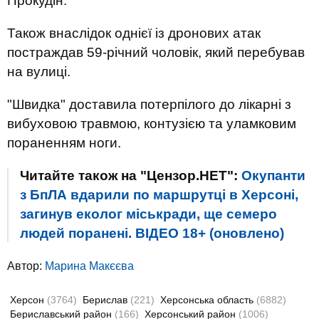
Прокудін.
Також внаслідок однієї із дронових атак
постраждав 59-річний чоловік, який перебував
на вулиці.
"Швидка" доставила потерпілого до лікарні з
вибуховою травмою, контузією та уламковим
пораненням ноги.
Читайте також на "Цензор.НЕТ":
Окупанти
з БпЛА вдарили по маршрутці в Херсоні,
загинув еколог міськради, ще семеро
людей поранені. ВІДЕО 18+ (оновлено)
Автор:
Марина Макєєва
Херсон
(3764)
Берислав
(221)
Херсонська область
(6882)
Бериславський район
(166)
Херсонський район
(1006)