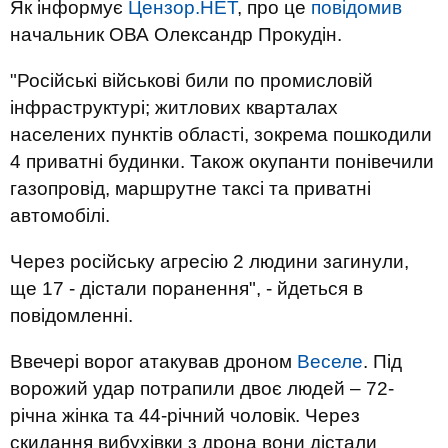
Як інформує
Цензор.НЕТ
, про це
повідомив
начальник ОВА Олександр Прокудін.
"Російські військові били по промисловій
інфраструктурі; житлових кварталах
населених пунктів області, зокрема пошкодили
4 приватні будинки. Також окупанти понівечили
газопровід, маршрутне таксі та приватні
автомобілі.
Через російську агресію 2 людини загинули,
ще 17 - дістали поранення", - йдеться в
повідомленні.
Ввечері ворог атакував дроном
Веселе
. Під
ворожий удар потрапили двоє людей – 72-
річна жінка та 44-річний чоловік. Через
скидання вибухівки з дрона вони дістали