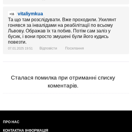
vitaliymkua
+11
Та що там розслідувати. Вже проходили. Ухилянт
гонявся за інвалідами на реабілітації по всьому
Львову. Ображав їх та побив. Потім сам заліз у
бусик, і вони просто змушені були його кудись
повезти.
Відповісти
Посилання
07.01.2025 19:51
Сталася помилка при отриманні списку
коментарів.
ПРО НАС
КОНТАКТНА ІНФОРМАЦІЯ