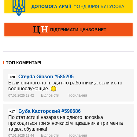
ТОП КОМЕНТАРІ
Creyda Gibson #585205
+28
Если они кого-то п..здят-то работники,а если их-то
военнослужащие.
Відповісти
Посилання
07.01.2025 19:42
Буба Касторский #590686
+17
По статистиці назараз на одного чоловіка
приходиться три жіночки,сім тцкашників,три мєнта
та два сбушника!
Відповісти
Посилання
07.01.2025 19:44