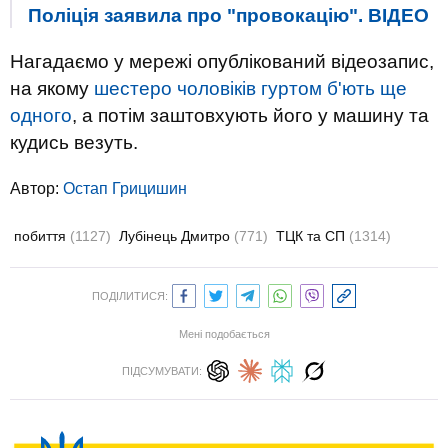
Поліція заявила про "провокацію". ВIДЕО
Нагадаємо у мережі опублікований відеозапис,
на якому
шестеро чоловіків гуртом б'ють ще
одного
, а потім заштовхують його у машину та
кудись везуть.
Автор:
Остап Грицишин
побиття
(1127)
Лубінець Дмитро
(771)
ТЦК та СП
(1314)
ПОДІЛИТИСЯ:
Мені подобається
ПІДСУМУВАТИ: