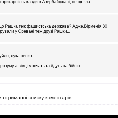
авторитарність влади в Азербайджані, не щезла...
,що Рашка теж фашистська держава? Адже,Вірменія 30
рували у Єревані теж друзі Рашки...
фуйло, лукашенко.
 розуму а вівці мовчать та йдуть на бійню.
 отриманні списку коментарів.