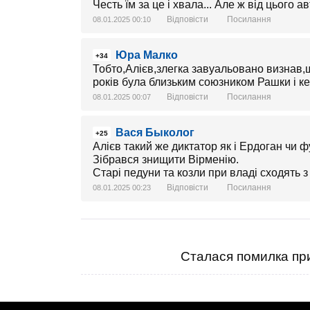
Честь їм за це і хвала... Але ж від цього 
Відповісти
Посилання
08.01.2025 00:10
Юра Малко
+34
Тобто,Алієв,злегка завуальовано визнав
років була близьким союзником Рашки і ке
Відповісти
Посилання
08.01.2025 00:07
Вася Быколог
+25
Алієв такий же диктатор як і Ердоган чи 
Зібрався знищити Вірменію.
Старі педуни та козли при владі сходять з
Відповісти
Посилання
08.01.2025 00:23
Сталася помилка при