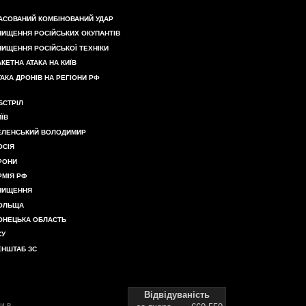
АСОВАНИЙ КОМБІНОВАНИЙ УДАР
НИЩЕННЯ РОСІЙСЬКИХ ОКУПАНТІВ
НИЩЕННЯ РОСІЙСЬКОЇ ТЕХНІКИ
АКЕТНА АТАКА НА КИЇВ
ТАКА ДРОНІВ НА РЕГІОНИ РФ
БСТРІЛ
ИЇВ
ЕЛЕНСЬКИЙ ВОЛОДИМИР
ОСІЯ
РОНИ
РМІЯ РФ
НИЩЕННЯ
ОЛЬЩА
ОНЕЦЬКА ОБЛАСТЬ
СУ
ЕНШТАБ ЗС
Відвідуваність
и в