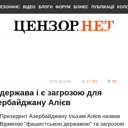
РЕЗОНАНС
ВІДЕО
БЛОГИ
ФОРУМ
БІЗНЕС
ПУБЛІКАЦІЇ
КОЛ
17 704
96
07.01.25 23:58
держава і є загрозою для
зербайджану Алієв
Президент Азербайджану Ільхам Алієв назвав
Вірменію "фашистською державою" та загрозою