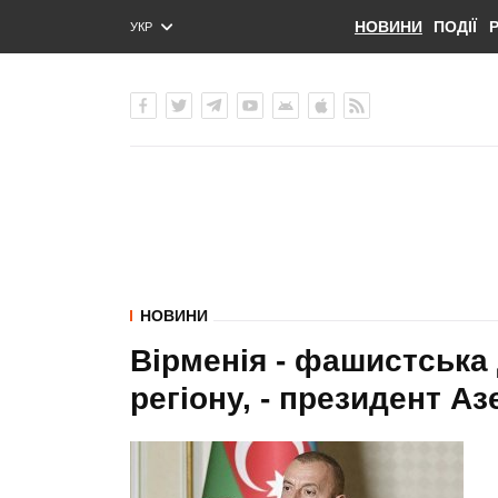
НОВИНИ
ПОДІЇ
УКР
ENG
РУС
НОВИНИ
Вірменія - фашистська 
регіону, - президент А