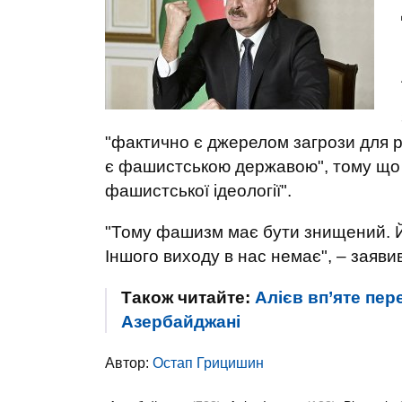
"фактично є джерелом загрози для р
є фашистською державою", тому що н
фашистської ідеології".
"Тому фашизм має бути знищений. Йо
Іншого виходу в нас немає", – заявив
Також читайте:
Алієв вп’яте пер
Азербайджані
Автор:
Остап Грицишин