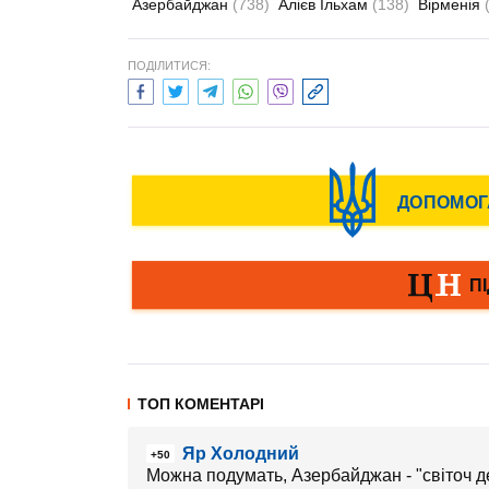
Азербайджан
(738)
Алієв Ільхам
(138)
Вірменія
ПОДІЛИТИСЯ:
ТОП КОМЕНТАРІ
Яр Холодний
+50
Можна подумать, Азербайджан - "світоч дем