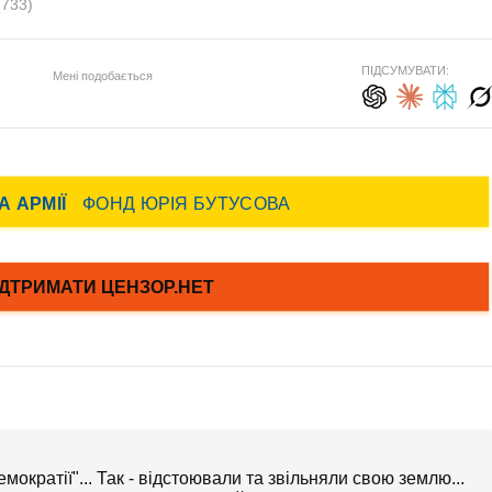
(733)
ПІДСУМУВАТИ:
Мені подобається
ократії"... Так - відстоювали та звільняли свою землю...