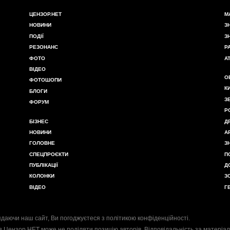
ЦЕНЗОР.НЕТ
М
НОВИНИ
З
ПОДІЇ
З
РЕЗОНАНС
Р
ФОТО
А
ВІДЕО
О
ФОТОШОПИ
К
БЛОГИ
З
ФОРУМ
Р
БІЗНЕС
Д
НОВИНИ
А
ГОЛОВНЕ
З
СПЕЦПРОЄКТИ
П
ПУБЛІКАЦІЇ
Д
КОЛОНКИ
З
ВІДЕО
Г
даючи наш сайт, Ви погоджуєтеся з
політикою конфіденційності
.
я Цензор.НЕТ може не поділяти позицію авторів. Відповідальність за матеріал