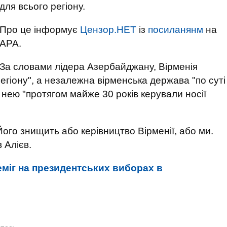
для всього регіону.
Про це інформує
Цензор.НЕТ
із
посиланянм
на
АРА.
За словами лідера Азербайджану, Вірменія
егіону", а незалежна вірменська держава "по суті
ею "протягом майже 30 років керували носії
го знищить або керівництво Вірменії, або ми.
 Алієв.
еміг на президентських виборах в