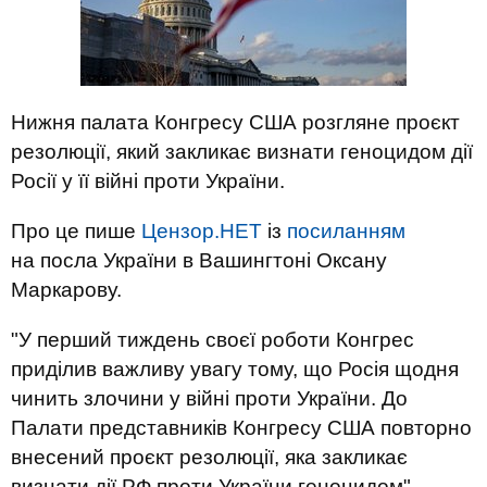
Нижня палата Конгресу США розгляне проєкт
резолюції, який закликає визнати геноцидом дії
Росії у її війні проти України.
Про це пише
Цензор.НЕТ
із
посиланням
на посла України в Вашингтоні Оксану
Маркарову.
"У перший тиждень своєї роботи Конгрес
приділив важливу увагу тому, що Росія щодня
чинить злочини у війні проти України. До
Палати представників Конгресу США повторно
внесений проєкт резолюції, яка закликає
визнати дії РФ проти України геноцидом", -