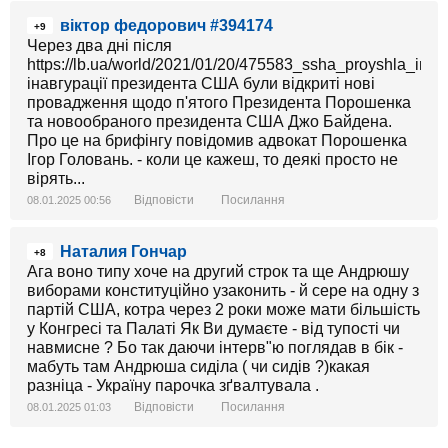
віктор федорович #394174
+9
Через два дні після
https://lb.ua/world/2021/01/20/475583_ssha_proyshla_inav
інавгурації президента США були відкриті нові
провадження щодо п'ятого Президента Порошенка
та новообраного президента США Джо Байдена.
Про це на брифінгу повідомив адвокат Порошенка
Ігор Головань. - коли це кажеш, то деякі просто не
вірять...
Відповісти
Посилання
08.01.2025 00:56
Наталия Гончар
+8
Ага воно типу хоче на другий строк та ще Андрюшу
виборами конституційно узаконить - й сере на одну з
партій США, котра через 2 роки може мати більшість
у Конгресі та Палаті Як Ви думаєте - від тупості чи
навмисне ? Бо так даючи інтерв"ю поглядав в бік -
мабуть там Андрюша сиділа ( чи сидів ?)какая
разніца - Україну парочка зґвалтувала .
Відповісти
Посилання
08.01.2025 01:03