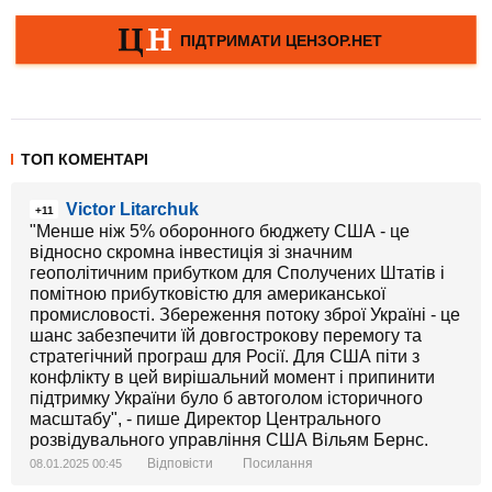
ТОП КОМЕНТАРІ
Victor Litarchuk
+11
"Менше ніж 5% оборонного бюджету США - це
відносно скромна інвестиція зі значним
геополітичним прибутком для Сполучених Штатів і
помітною прибутковістю для американської
промисловості. Збереження потоку зброї Україні - це
шанс забезпечити їй довгострокову перемогу та
стратегічний програш для Росії. Для США піти з
конфлікту в цей вирішальний момент і припинити
підтримку України було б автоголом історичного
масштабу", - пише Директор Центрального
розвідувального управління США Вільям Бернс.
Відповісти
Посилання
08.01.2025 00:45