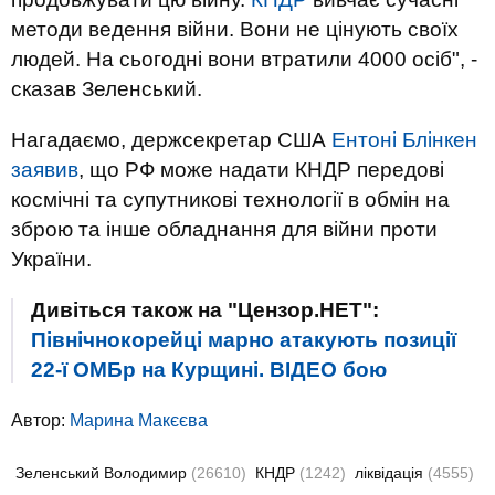
методи ведення війни. Вони не цінують своїх
людей. На сьогодні вони втратили 4000 осіб", -
сказав Зеленський.
Нагадаємо, держсекретар США
Ентоні Блінкен
заявив
, що РФ може надати КНДР передові
космічні та супутникові технології в обмін на
зброю та інше обладнання для війни проти
України.
Дивіться також на "Цензор.НЕТ":
Північнокорейці марно атакують позиції
22-ї ОМБр на Курщині. ВIДЕО бою
Автор:
Марина Макєєва
Зеленський Володимир
(26610)
КНДР
(1242)
ліквідація
(4555)