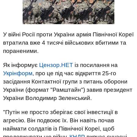
У війні Росії проти України армія Північної Кореї
втратила вже 4 тисячі військових вбитими та
пораненими.
Як інформує
Цензор.НЕТ
із посилання на
Укрінформ
, про це під час відкриття 25-го
засідання Контактної групи з питань оборони
України (формат "Рамштайн") завив президент
України Володимир Зеленський.
"Путін не просто зберігає свої інвестиції в
агресію. Він подвоює їх. Він навіть почав
наймати солдатів із Північної Кореї, щоб
продовжувати цю війну.
КНДР
вивчає сучасні