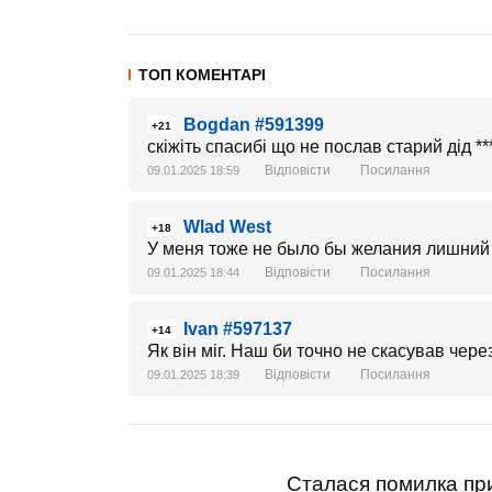
ТОП КОМЕНТАРІ
Bogdan #591399
+21
скіжіть спасибі що не послав старий дід ***
Відповісти
Посилання
09.01.2025 18:59
Wlad West
+18
У меня тоже не было бы желания лишний р
Відповісти
Посилання
09.01.2025 18:44
Ivan #597137
+14
Як він міг. Наш би точно не скасував чер
Відповісти
Посилання
09.01.2025 18:39
Сталася помилка при