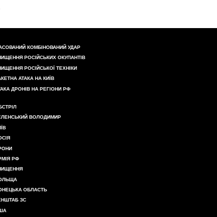
АСОВАНИЙ КОМБІНОВАНИЙ УДАР
НИЩЕННЯ РОСІЙСЬКИХ ОКУПАНТІВ
НИЩЕННЯ РОСІЙСЬКОЇ ТЕХНІКИ
АКЕТНА АТАКА НА КИЇВ
ТАКА ДРОНІВ НА РЕГІОНИ РФ
БСТРІЛ
ЕЛЕНСЬКИЙ ВОЛОДИМИР
ИЇВ
ОСІЯ
РОНИ
РМІЯ РФ
НИЩЕННЯ
ОЛЬЩА
ОНЕЦЬКА ОБЛАСТЬ
ЕНШТАБ ЗС
ША