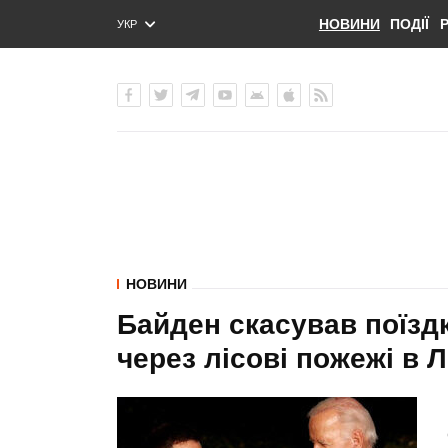
НОВИНИ
ПОДІЇ
УКР
ENG
РУС
НОВИНИ
Байден скасував поїздк
через лісові пожежі в Л