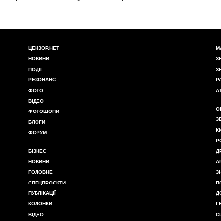
ЦЕНЗОР.НЕТ
М
НОВИНИ
З
ПОДІЇ
З
РЕЗОНАНС
Р
ФОТО
А
ВІДЕО
О
ФОТОШОПИ
З
БЛОГИ
К
ФОРУМ
Р
БІЗНЕС
Д
НОВИНИ
А
ГОЛОВНЕ
З
СПЕЦПРОЄКТИ
П
ПУБЛІКАЦІЇ
Д
КОЛОНКИ
Г
ВІДЕО
С