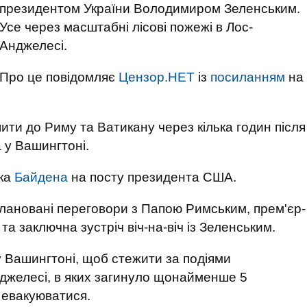
президентом України Володимиром Зеленським.
Усе через масштабні лісові пожежі в Лос-
Анджелесі.
Про це повідомляє
Цензор.НЕТ
із
посиланням
на
ти до Риму та Ватикану через кілька годин після
 у Вашингтоні.
дка
Байдена
на посту президента США.
лановані переговори з Папою Римським, прем'єр-
та заключна зустріч віч-на-віч із Зеленським.
 Вашингтоні, щоб стежити за подіями
джелесі, в яких загинуло щонайменше 5
 евакуюватися.