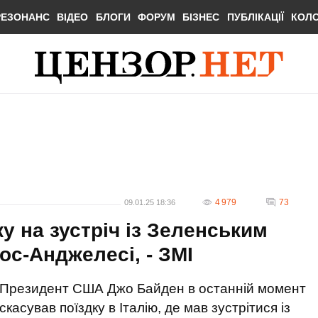
РЕЗОНАНС
ВІДЕО
БЛОГИ
ФОРУМ
БІЗНЕС
ПУБЛІКАЦІЇ
КОЛ
4 979
73
09.01.25 18:36
у на зустріч із Зеленським
ос-Анджелесі, - ЗМІ
Президент США Джо Байден в останній момент
скасував поїздку в Італію, де мав зустрітися із