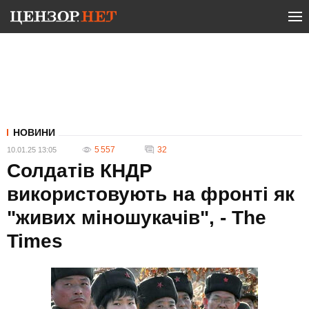
НОВИНИ
5 557
32
10.01.25 13:05
Солдатів КНДР
використовують на фронті як
"живих міношукачів", - The
Times