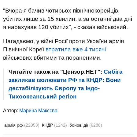
"Вчора я бачив чотирьох північнокорейців,
убитих лише за 15 хвилин, а за останні два дні
я нарахував 120 убитих", - сказав військовий.
Нагадаємо, у війні Росії проти України армія
Північної Кореї
втратила вже 4 тисячі
військових вбитими та пораненими.
Читайте також на "Цензор.НЕТ":
Сибіга
закликав ізолювати РФ та КНДР: Вони
дестабілізують Європу та Індо-
Тихоокеанський регіон
Автор:
Марина Макєєва
армія рф
(22053)
КНДР
(1242)
бойові дії
(6288)