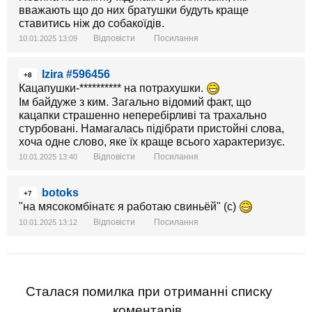
вважають що до них братушки будуть краще
ставитись ніж до собакоїдів.
Відповісти
Посилання
10.01.2025 13:09
Izira #596456
+8
Кацапушки-********** на потрахушки.
Ім байдуже з ким. Загально відомий факт, що
кацапки страшенно неперебірливі та трахально
стурбовані. Намагалась підібрати пристойні слова,
хоча одне слово, яке їх краще всього характеризує.
Відповісти
Посилання
10.01.2025 13:40
botoks
+7
"на мясокомбінатє я работаю свиньёй" (с)
Відповісти
Посилання
10.01.2025 13:12
Сталася помилка при отриманні списку
коментарів.