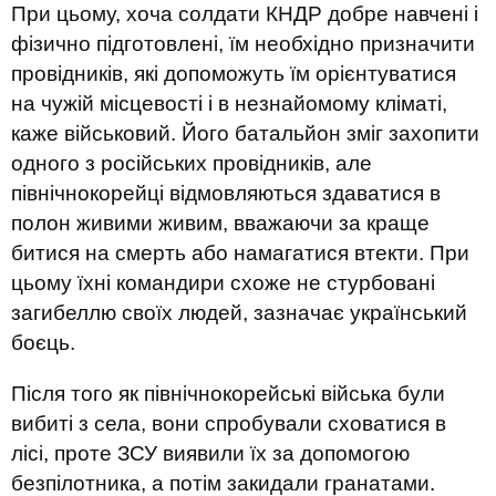
При цьому, хоча солдати КНДР добре навчені і
фізично підготовлені, їм необхідно призначити
провідників, які допоможуть їм орієнтуватися
на чужій місцевості і в незнайомому кліматі,
каже військовий. Його батальйон зміг захопити
одного з російських провідників, але
північнокорейці відмовляються здаватися в
полон живими живим, вважаючи за краще
битися на смерть або намагатися втекти. При
цьому їхні командири схоже не стурбовані
загибеллю своїх людей, зазначає український
боєць.
Після того як північнокорейські війська були
вибиті з села, вони спробували сховатися в
лісі, проте ЗСУ виявили їх за допомогою
безпілотника, а потім закидали гранатами.