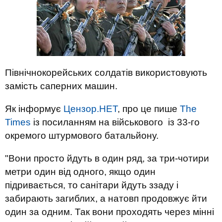
Північнокорейських солдатів використовують
замість саперних машин.
Як інформує
Цензор.НЕТ
, про це пише
The
Times
із посиланням на військового із 33-го
окремого штурмового батальйону.
"Вони просто йдуть в один ряд, за три-чотири
метри один від одного, якщо один
підривається, то санітари йдуть ззаду і
забирають загиблих, а натовп продовжує йти
один за одним. Так вони проходять через мінні