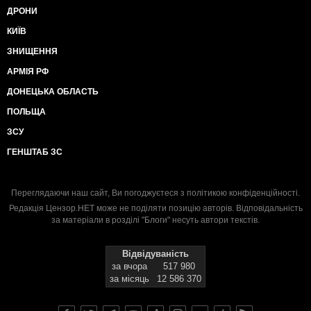
ДРОНИ
КИЇВ
ЗНИЩЕННЯ
АРМІЯ РФ
ДОНЕЦЬКА ОБЛАСТЬ
ПОЛЬЩА
ЗСУ
ГЕНШТАБ ЗС
Переглядаючи наш сайт, Ви погоджуєтеся з
політикою конфіденційності
.
Редакція Цензор.НЕТ може не поділяти позицію авторів. Відповідальність
за матеріали в розділі "Блоги" несуть автори текстів.
Відвідуваність
за вчора
517 980
за місяць
12 586 370