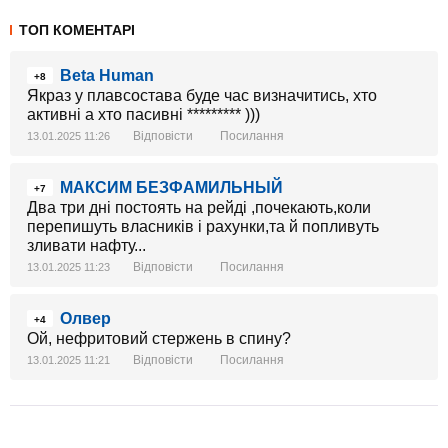
ТОП КОМЕНТАРІ
Beta Human
+8
Якраз у плавсостава буде час визначитись, хто
активні а хто пасивні ********* )))
Відповісти
Посилання
13.01.2025 11:26
МАКСИМ БЕЗФАМИЛЬНЫЙ
+7
Два три дні постоять на рейді ,почекають,коли
перепишуть власників і рахунки,та й попливуть
зливати нафту...
Відповісти
Посилання
13.01.2025 11:23
Олвер
+4
Ой, нефритовий стержень в спину?
Відповісти
Посилання
13.01.2025 11:21