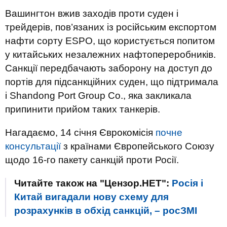
Вашингтон вжив заходів проти суден і
трейдерів, пов’язаних із російським експортом
нафти сорту ESPO, що користується попитом
у китайських незалежних нафтопереробників.
Санкції передбачають заборону на доступ до
портів для підсанкційних суден, що підтримала
і Shandong Port Group Co., яка закликала
припинити прийом таких танкерів.
Нагадаємо, 14 січня Єврокомісія
почне
консультації
з країнами Європейського Союзу
щодо 16-го пакету санкцій проти Росії.
Читайте також на "Цензор.НЕТ":
Росія і
Китай вигадали нову схему для
розрахунків в обхід санкцій, – росЗМІ