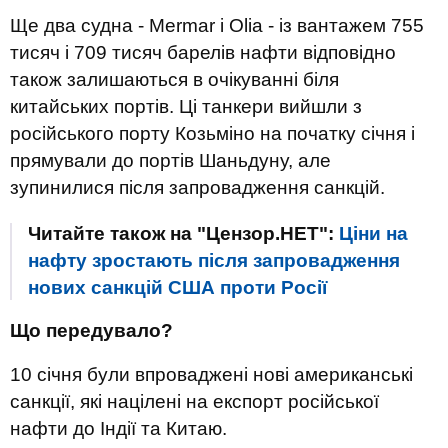
Ще два судна - Mermar і Olia - із вантажем 755
тисяч і 709 тисяч барелів нафти відповідно
також залишаються в очікуванні біля
китайських портів. Ці танкери вийшли з
російського порту Козьміно на початку січня і
прямували до портів Шаньдуну, але
зупинилися після запровадження санкцій.
Читайте також на "Цензор.НЕТ":
Ціни на
нафту зростають після запровадження
нових санкцій США проти Росії
Що передувало?
10 січня були впроваджені нові американські
санкції, які націлені на експорт російської
нафти до Індії та Китаю.