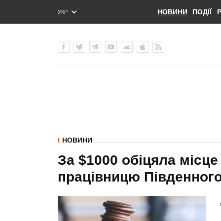
НОВИНИ
ПОДІЇ
УКР
ENG
РУС
НОВИНИ
За $1000 обіцяла місц
працівницю Південног