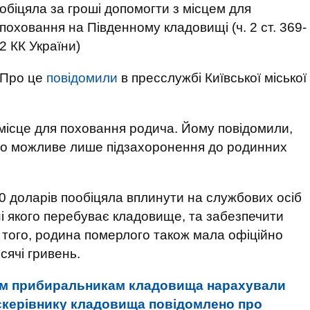
обіцяла за гроші допомогти з місцем для
поховання на Південному кладовищі (ч. 2 ст. 369-
2 КК України)
Про це
повідомили
в пресслужбі Київської міської
 місце для поховання родича. Йому повідомили,
то можливе лише підзахоронення до родинних
 доларів пообіцяла вплинути на службових осіб
ні якого перебуває кладовище, та забезпечити
м того, родина померлого також мала офіційно
сячі гривень.
им прибиральникам кладовища нарахували
кскерівнику кладовища повідомлено про