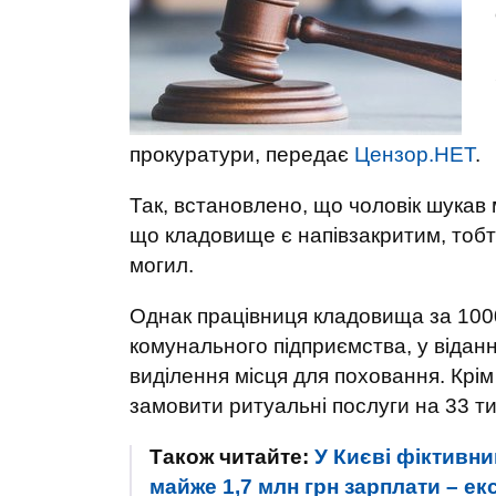
прокуратури, передає
Цензор.НЕТ
.
Так, встановлено, що чоловік шукав
що кладовище є напівзакритим, тоб
могил.
Однак працівниця кладовища за 1000
комунального підприємства, у відан
виділення місця для поховання. Крі
замовити ритуальні послуги на 33 ти
Також читайте:
У Києві фіктивн
майже 1,7 млн грн зарплати – е