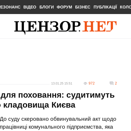
РЕЗОНАНС
ВІДЕО
БЛОГИ
ФОРУМ
БІЗНЕС
ПУБЛІКАЦІЇ
КОЛ
972
2
13.01.25 15:51
е для поховання: судитимуть
о кладовища Києва
До суду скеровано обвинувальний акт щодо
працівниці комунального підприємства, яка