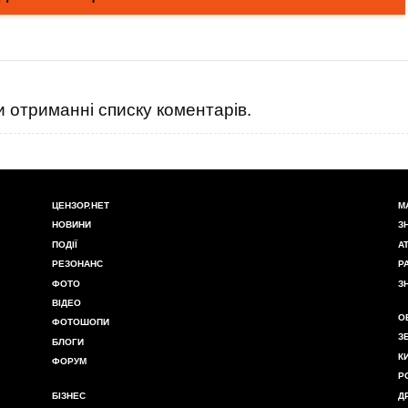
 отриманні списку коментарів.
ЦЕНЗОР.НЕТ
М
НОВИНИ
З
ПОДІЇ
А
РЕЗОНАНС
Р
ФОТО
З
ВІДЕО
О
ФОТОШОПИ
З
БЛОГИ
К
ФОРУМ
Р
БІЗНЕС
Д