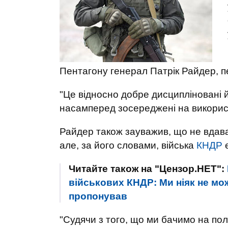
Пентагону генерал Патрік Райдер, 
"Це відносно добре дисципліновані й
насамперед зосереджені на використа
Райдер також зауважив, що не вдава
але, за його словами, війська
КНДР
є
Читайте також на "Цензор.НЕТ":
військових КНДР: Ми ніяк не мож
пропонував
"Судячи з того, що ми бачимо на пол