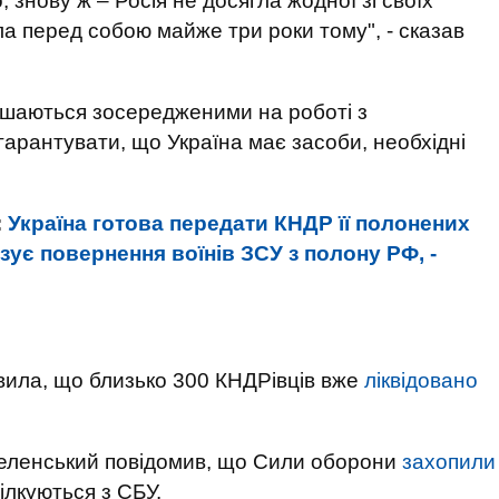
, знову ж – Росія не досягла жодної зі своїх
ила перед собою майже три роки тому", - сказав
ишаються зосередженими на роботі з
арантувати, що Україна має засоби, необхідні
:
Україна готова передати КНДР її полонених
ізує повернення воїнів ЗСУ з полону РФ, -
явила, що близько 300 КНДРівців вже
ліквідовано
еленський повідомив, що Сили оборони
захопили
ілкуються з СБУ.