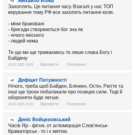
Михайло Иляш
+3
Захоплять. Це питання часу. Взагалі у нас ТОП
керування тому РФ все захопить питання коли.
- міни браковані
- бригади створюються бог зна як
- нічого якісного
- людей нема
Те що ми ще тримаємось то лише слава Богу і
Байдену
Відповісти
Посилання
14.01.2025 14:52
Дефіцит Потужності
+2
Нічого, треба щоб Байден, Блінкен, Остін, Рютте та
інші ще трохи побалакали про позицію сили. Тоді й
обороняти буде легше.
Відповісти
Посилання
14.01.2025 15:02
Деніс Войцеховський
+1
Часів Яр - фігня, от агломерація Слов'янськ-
Краматорськ - то і є метою.