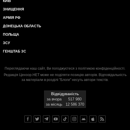
КИЇВ
ЗНИЩЕННЯ
АРМІЯ РФ
ДОНЕЦЬКА ОБЛАСТЬ
ПОЛЬЩА
ЗСУ
ГЕНШТАБ ЗС
Переглядаючи наш сайт, Ви погоджуєтеся з
політикою конфіденційності
.
Редакція Цензор.НЕТ може не поділяти позицію авторів. Відповідальність
за матеріали в розділі "Блоги" несуть автори текстів.
Відвідуваність
за вчора
517 980
за місяць
12 586 370