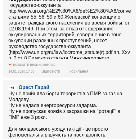
государство-оккупанта
http://www.un.org/%E2%80%A6/de%E2%80%A6/conventions
статьями 55, 56, 59 и 60 Женевской конвенции о
защите гражданского населения во время войны, от
12.08.1949. При этом, за отказ от содержание
оккупированных территорий, совершение в зоне
оккупации различных преступлений, несёт
руководство государства-оккупанта
(http://www.un.org/ru/law/icc/rome_statute(r).pdf пп. Xxv
п. 2 ст. 8 Римского статута Международного
уголовного трибунала).
показати весь коментар
Відповісти
Посилання
14.01.2025 17:35
Орест Гарай
+5
Ну не прийняла борги терористів з ПМР за газ на
Молдову.
Ну не надала енергоресурси задарма.
Ну не пропускає вояків з засрашки на "ротації" в
ПМР вже 3 роки.
Для молдавського уряду такі дії - це просто
феноменальна рішучість та послідовність.