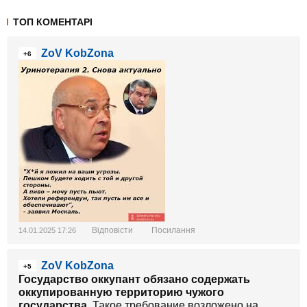
ТОП КОМЕНТАРІ
ZoV KobZona
+6
Відповісти
Посилання
14.01.2025 17:26
ZoV KobZona
+5
Государство оккупант обязано содержать
оккупированную территорию чужого
государства.
Такое требование возложено на