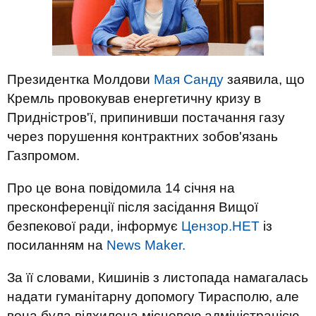
Президентка Молдови
Мая Санду
заявила, що
Кремль провокував енергетичну кризу в
Придністров'ї, припинивши постачання газу
через порушення контрактних зобов'язань
Газпромом.
Про це вона повідомила 14 січня на
пресконференції після засідання Вищої
безпекової ради, інформує
Цензор.НЕТ
із
посиланням на
News Maker.
За її словами, Кишинів з листопада намагалась
надати гуманітарну допомогу Тирасполю, але
вона була відхилена місцевою адміністрацією.